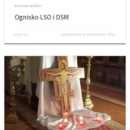
AKTUALNOŚCI
Ognisko LSO i DSM
przez
ms
Opublikowano
10 października, 2021
#10 UWIELBIENIE pod hasłem „Przemień mnie Panie” już za nami.
Ta jubileuszowa adoracja ma dokładnie rok w naszej parafii.
Podstawą naszej relacji z Bogiem powinna być modlitwa. Jest ona
niezwykłym darem i ma moc przemiany naszych serc. Dziękujemy
za waszą obecność, a zespołowi Trisagion za przygotowanie i
oprawę muzyczną naszej […]