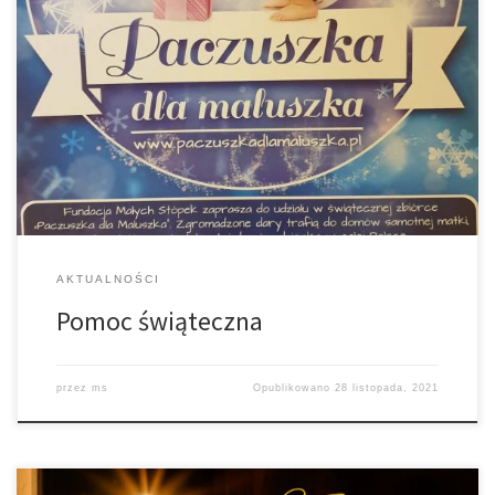
Zachęcamy do nabywania w przedsionku kościoła świec na stół
wigilijny: małe w cenie od 7 zł., a duże od 20 zł. Ofiary składane
przy tej okazji są przeznaczone na cele charytatywne. W sklepie
Hitpol można składać do przygotowanych, oznaczonych logiem
Caritas koszyków artykuły żywnościowe, które zostaną przed
świętami przekazane przez […]
AKTUALNOŚCI
Pomoc świąteczna
przez
ms
Opublikowano
28 listopada, 2021