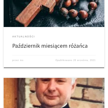
Róże Różańcowe, dzieci, młodzież. Stałe dni prowadzenia
Różańca: Poniedziałek – DSM […]
AKTUALNOŚCI
Październik miesiącem różańca
przez
ms
Opublikowano
26 września, 2021
Z głębokim żalem zawiadamiamy o śmierci Ks. Andrzeja
Lachowicza – naszego byłego proboszcza. Ks. Andrzej w naszej
parafii pełnił funkcję proboszcza w latach 1986 – 2001. Ustąpił z