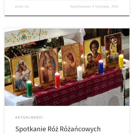
przez
ms
Opublikowano
5 listopada, 2021
23 października w Sanktuarium bł. Karoliny odbyło się XX.
diecezjalne spotkanie róż różańcowych, w którym wzięli udział
również przedstawiciele róż różańcowych z naszej parafii.
Pielgrzymów z całej diecezji powitał dyrektor wydziału misyjnego
tarnowskiej kurii diecezjalnej ks. prał. Krzysztof Czermak, który
podkreślił znaczenie róż w Papieskim Dziele Rozkrzewiania Wiary
i Dziele […]
AKTUALNOŚCI
Spotkanie Róż Różańcowych