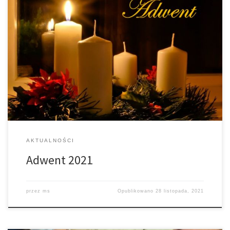
Dziś 1 Niedziela Adwentu, którą rozpoczynamy czas duchowego
przygotowania do Świąt Bożego Narodzenia oraz ostatecznego
spotkania z Chrystusem na końcu czasów. Roraty, czyli Msze św.
wotywne o Matce Bożej, będą w dni powszednie od
poniedziałku do soboty o godz. 18.00. Dwadzieścia minut
wcześniej, śpiewamy godzinki do Matki Bożej. Bardzo gorąco […]
AKTUALNOŚCI
Adwent 2021
przez
ms
Opublikowano
28 listopada, 2021