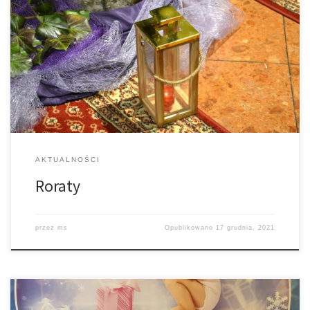
Mamy III tydzień Adwentu, kolejne Roraty za nami. Dzisiaj również
miało miejsce uroczyste przyjęcie do Dziewczęcej Służby Maryjnej
nowych kandydatek. Dziękujemy za waszą liczną obecność.
Zapraszamy na kolejne Roraty już jutro Modlitwa zawierzenia
Najświętszej Maryi Pannie: „O Pani moja, o Matko moja, cała się
Tobie oddaję. Ofiaruję Ci dzisiaj oczy […]
AKTUALNOŚCI
Roraty
przez
ms
Opublikowano
17 grudnia, 2021