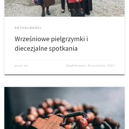
AKTUALNOŚCI
Wrześniowe pielgrzymki i
diecezjalne spotkania
przez
ms
Opublikowano
30 września, 2021
Od piątku rozpoczyna się październik – Miesiąc Różańcowy.
Różaniec będzie odprawiany w dni powszednie o godz. 17.30 i
po nim Msza św., a w niedziele o godz. 15.30. Zapraszamy gorąco
na to Nabożeństwo wszystkich parafian – czcicieli Matki Bożej,