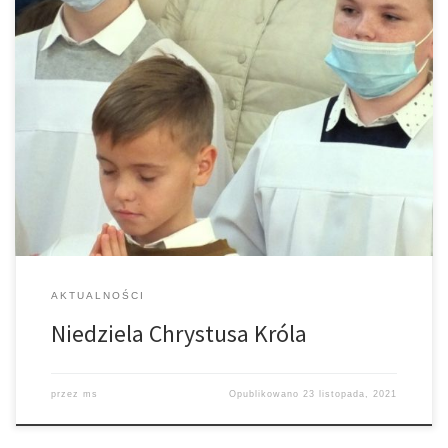
Dzisiejsza niedziela jest ostatnią niedzielą Roku Liturgicznego.
Przeżywamy Uroczystość Chrystusa Króla Wszechświata. Jest to
jednocześnie patronalne święto Liturgicznej Służby Ołtarza i
Katolickiego Stowarzyszenia Młodzieży. Msza św. o godz. 10.30
była Mszą św. dla Rodzin z dziećmi, ze specjalnym
błogosławieństwem i kazaniem dla dzieci. Grupa ośmiu chłopców
– aspirantów z naszej […]
AKTUALNOŚCI
Niedziela Chrystusa Króla
przez
ms
Opublikowano
23 listopada, 2021