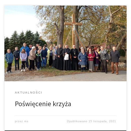
W środę 27.10.2021 odbyło się uroczyste poświęcenie Krzyża w
Łękawicy. Dokonali go: Arcybiskup Stanisław Budzik wraz z Ks.
Proboszczem i ks. Pawłem. Jest on nową odsłoną krzyża, który w
1959 r. postawił Józef Udroń. Nowy krzyż to wspólna praca rodzin
Obalów oraz Łabędziów. Stoi przy tzw. „drodze na byka”.
AKTUALNOŚCI
Poświęcenie krzyża
przez
ms
Opublikowano
15 listopada, 2021