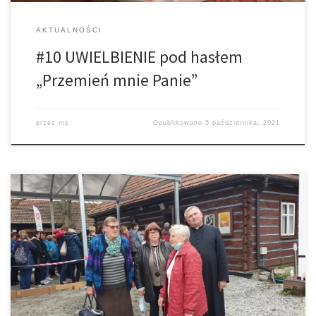
AKTUALNOŚCI
#10 UWIELBIENIE pod hasłem
„Przemień mnie Panie”
przez
ms
Opublikowano
5 października, 2021
We wrześniu br. w różnych miejscach naszej diecezji odbywały się
liczne spotkania Grup i Apostolatów działających w naszym
tarnowskim kościele. Nie brakowało również na nich
przedstawicieli naszej parafii. • Od 30 lat wierni świeccy mają
udział w diecezji tarnowskiej w posłudze Nadzwyczajnych
Szafarzy Komunii świętej. Z tej okazji biskup tarnowski […]