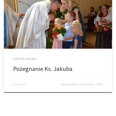
15 sierpnia miało miejsce w naszej Parafii pożegnanie naszego
wikariusza – Ks. Jakuba, który decyzją Bp. Tarnowskiego zostaje
końcem sierpnia przeniesiony do parafii pw. Św. Kazimierza w
Nowym Sączu. Przypomnijmy, Ks. Jakub w dniu 27 sierpnia 2016 r.
został mianowany wikariuszem naszej parafii. Obecnie pełni także
funkcję wicenotariusza dekanatu Tarnów […]
AKTUALNOŚCI
Pożegnanie Ks. Jakuba
przez
ms
Opublikowano
18 sierpnia, 2021