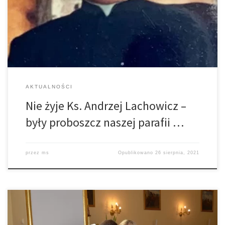
powodów zdrowotnych. Od tej pory przebywał w domu opieki w
Nowym Sączu. Pogrzeb śp Ks. Lachowicza odbędzie się w sobotę
w Ryglicach […]
AKTUALNOŚCI
Nie żyje Ks. Andrzej Lachowicz –
były proboszcz naszej parafii …
przez
ms
Opublikowano
26 sierpnia, 2021