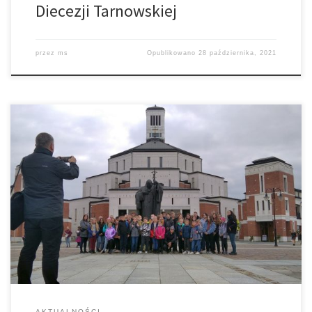
Diecezji Tarnowskiej
przez
ms
Opublikowano
28 października, 2021
16 października br. grupa dzieci i młodzieży z Dziewczęcej Służby
Maryjnej, Liturgicznej Służby Ołtarza oraz Grupy Młodzieżowej
wraz opiekunami Ks. Pawłem, ks. Grzegorzem, Panami Szafarzami
oraz Mamami udała się na piękną pielgrzymkę do Krakowa – do
Sanktuarium Miłosierdzia Bożego w Łagiewnikach oraz do
Centrum Św. Jana Pawła II „Nie lękajcie […]
AKTUALNOŚCI