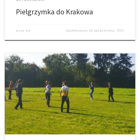
Pielgrzymka do Krakowa
przez
ms
Opublikowano
26 października, 2021
W sobotę 2 października na Miejscu Spotkań i Integracji przy
plebanii spotkały się na wspólnym ognisku wraz z kapłanami
dzieci i młodzież z Liturgicznej Służby Ołtarza i Dziewczęcej
Służby Maryjnej z naszej parafii. Spotkanie rozpoczęliśmy
modlitwą dziękując Bogu za wspólnotę, prosząc o
błogosławieństwo na nowy rok formacji i posługi w […]