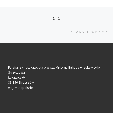
Nawigacja po wpisach
1
2
St
STARSZE WPISY
Parafia rzymskokatolicka p.w. św. Mikołaja Biskupa w Łękawicy k/
Skrzyszowa
Łękawica 64
33-156 Skrzyszów
woj. małopolskie