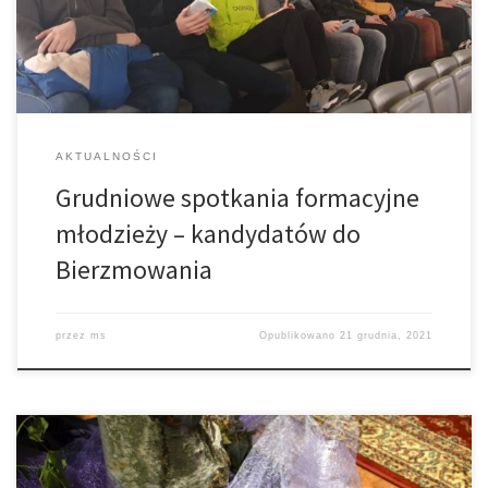
Tarnowie. Uczestniczyło w nim ok. 400 uczniów z całej diecezji. –
[…]
AKTUALNOŚCI
Grudniowe spotkania formacyjne
młodzieży – kandydatów do
Bierzmowania
przez
ms
Opublikowano
21 grudnia, 2021