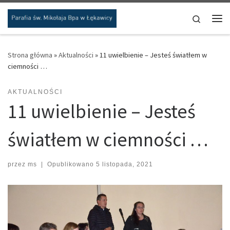
Przejdź do treści
Search
Me
Strona główna
»
Aktualności
»
11 uwielbienie – Jesteś światłem w
ciemności …
AKTUALNOŚCI
11 uwielbienie – Jesteś
światłem w ciemności …
przez
ms
|
Opublikowano
5 listopada, 2021