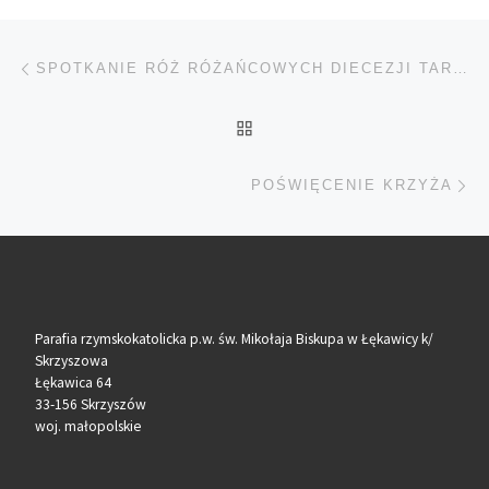
Nawigacja wpisu
Poprzedni wpis
SPOTKANIE RÓŻ RÓŻAŃCOWYCH DIECEZJI TARNOWSKIEJ
POWRÓT DO LISTY POS
Na
POŚWIĘCENIE KRZYŻA
Parafia rzymskokatolicka p.w. św. Mikołaja Biskupa w Łękawicy k/
Skrzyszowa
Łękawica 64
33-156 Skrzyszów
woj. małopolskie