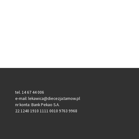
.
tel. 14 67 44 006
e-mail: lekawica@diecezja.tarnow.pl
nr konta: Bank Pekao S.A.
22 1240 1910 1111 0010 9763 9968