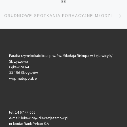
POWRÓT DO LISTY POS
Na
GRUDNIOWE SPOTKANIA FORMACYJNE MŁODZIEŻY – KANDYDATÓW DO BIERZMOWANIA
Parafia rzymskokatolicka p.w. św. Mikołaja Biskupa w Łękawicy k/
Skrzyszowa
Łękawica 64
33-156 Skrzyszów
woj. małopolskie
tel. 14 67 44 006
e-mail: lekawica@diecezja.tarnow.pl
nr konta: Bank Pekao S.A.