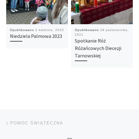
Opublikowano
2 kwietnia, 2023
Opublikowano
28 października,
Niedziela Palmowa 2023
2021
Spotkanie Róż
Różańcowych Diecezji
Tarnowskiej
Nawigacja wpisu
Poprzedni wpis
POMOC ŚWIĄTECZNA