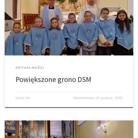
Podczas Uroczystości Niepokalanego Poczęcia Najświętszej Marii
Panny (8 grudnia) na Mszy Świętej o godz. 18 przyjęliśmy do grona
Dziewczęcej Służby Maryjnej kolejne dziewczynki. Gratulujemy
rodzicom, dziewczętom i zapraszamy wszystkich chętnych do
DSM. Zapraszamy również codziennie na roraty :⁠-⁠)
AKTUALNOŚCI
Powiększone grono DSM
przez
ms
Opublikowano
10 grudnia, 2025