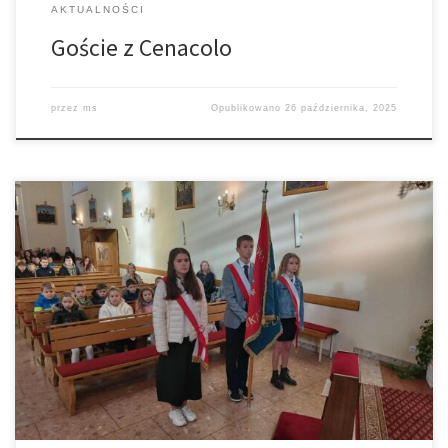
AKTUALNOŚCI
Goście z Cenacolo
przez
ms
Opublikowano
26 października, 2025
21 października br. nasza Szkoła Podstawowa przeżywała Święto
swojego Patrona – Bohaterów Westerplatte. Uroczystości
rozpoczęły się o godz. 9.00 Mszą św. w intencji społeczności
szkoły, a także za mieszkańców Łękawicy oraz osób, które
przyczyniły się do odnowienia przyszkolnego krzyża, którego
poświęcenie nastąpiło po uroczystościach. zdjęcia z profilu:
Marcin Kiwior – […]