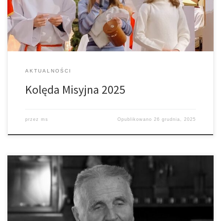
Diecezjalnej w Tarnowie. Celem projektu jest wsparcie
tamtejszych dzieci przez nasze […]
AKTUALNOŚCI
Kolęda Misyjna 2025
przez
ms
Opublikowano
26 grudnia, 2025
„Być redemptorystą, to było coś!” Tak w swoim świadectwie
opowiadał o. Karol Barnaś, który odszedł do wieczności dziś po
godz 4.00 w tuchowskim klasztorze. Kochał Zgromadzenie, był