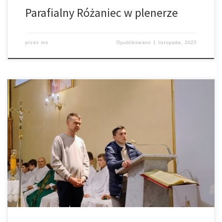
Parafialny Różaniec w plenerze
przez
ms
Opublikowano
1 listopada, 2025
26 października w naszej parafii goście z Cenacolo dali
świadectwo, jak w ich życiu Bóg okazał Miłosierdzie. To droga od
uzależnień, zawirowań, przestępstw do modlitwy, wspólnoty i
życia w cieniu Boga. Wspólnota Cenacolo działa m.in. w Porębie
Radlnej (w Polsce działa 4 wspólnoty, ) po sąsiedzku – znak
wspólnoty znajduje […]