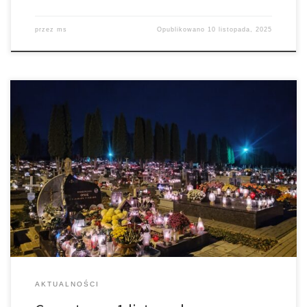
przez
ms
Opublikowano
10 listopada, 2025
Biskup tarnowski Andrzej Jeż podkreśla wartość modlitwy za
zmarłych. – Te dni listopadowe uświadamiają nam, że wspólnota
rodzinna, sąsiedzka, przyjaciół, mimo tego, że została w jakiś
sposób rozbita przez śmierć, to ona nadal trwa w innej
rzeczywistości. My możemy im pomóc wejść w głęboką relację z
Bogiem, tą ostateczną, pokonując […]
AKTUALNOŚCI