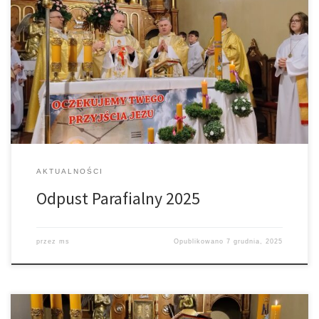
8 grudnia br. przeżywaliśmy doroczny Odpust Parafialny ku czci
naszego Patrona św. Mikołaja Bpa. Uroczystej Sumie Odpustowej
o godz. 11.00., przewodniczył ks. Zbigniew Kmiecik z Męciny. Mszę
koncelebrował ks. proboszcz, ks. Adam Sroka – proboszcz Parafii
pw. Bł. Karoliny w Tarnowie, oraz nasz rodak – Ks. Maciej Mitera.
Nie zabrakło […]
AKTUALNOŚCI
Odpust Parafialny 2025
przez
ms
Opublikowano
7 grudnia, 2025