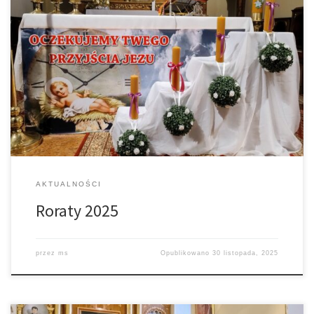
W Adwencie Roraty, czyli Msze św. wotywne o Matce Bożej, będą
w dni powszednie od poniedziałku do soboty o godz. 18.00.
Dwadzieścia minut wcześniej śpiewamy godzinki do Matki Bożej.
Bardzo gorąco zapraszamy na to nabożeństwo szczególnie
dzieci, dla których będzie specjalne kazanie. Dzieci otrzymają
plansze, na które będą w każdym […]
AKTUALNOŚCI
Roraty 2025
przez
ms
Opublikowano
30 listopada, 2025