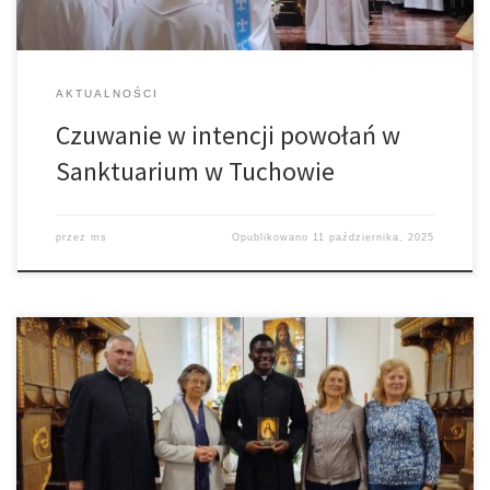
AKTUALNOŚCI
Czuwanie w intencji powołań w
Sanktuarium w Tuchowie
przez
ms
Opublikowano
11 października, 2025
Czuwanie modlitewne grup Dzieła Intronizacji Najświętszego
Serca Pana Jezusa na Świętym Krzyżu to wydarzenie skupiające
wiernych na wspólną modlitwę, adorację i wynagrodzenie,
odbywające się cyklicznie w miejscu przechowywania relikwii