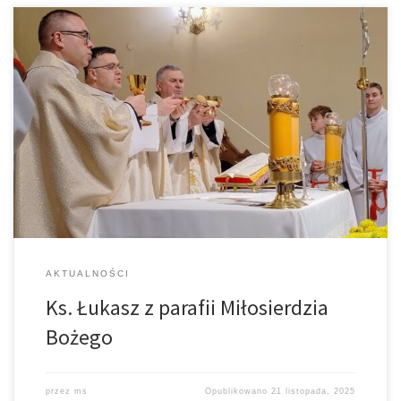
21 listopada gościł u nas Ks. Łukasz z parafii Miłosierdzia Bożego,
który wygłosił Słowo Boże. Przywiózł również relikwie Św. S.
Faustyny. To kolejne nasze comiesięczne nabożeństwo, w czasie
którego chcemy zgłębiać wielkie Miłosierdzie Boga i
przygotowywać się do sprowadzenia relikwii Św. S. Faustyny do
naszej parafii.
AKTUALNOŚCI
Ks. Łukasz z parafii Miłosierdzia
Bożego
przez
ms
Opublikowano
21 listopada, 2025