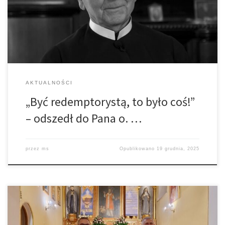
wiele lat duszpasterzem powołań. Odszedł do Pana w wieku 90
lat, w 66. roku kapłaństwa i 72. roku życia zakonnego O. Karol
Barnaś […]
AKTUALNOŚCI
„Być redemptorystą, to było coś!”
– odszedł do Pana o. …
przez
ms
Opublikowano
19 grudnia, 2025