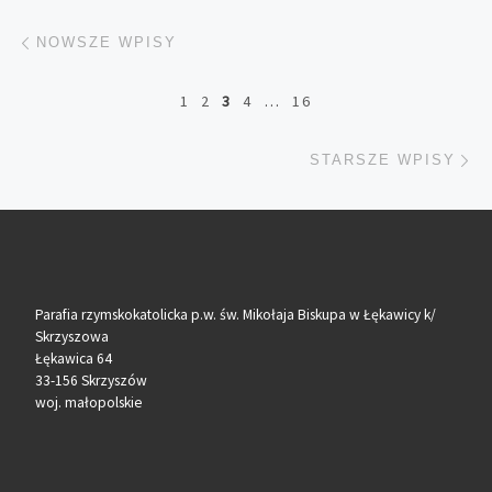
Nawigacja po wpisach
Nowsze wpisy
NOWSZE WPISY
1
2
3
4
…
16
St
STARSZE WPISY
Parafia rzymskokatolicka p.w. św. Mikołaja Biskupa w Łękawicy k/
Skrzyszowa
Łękawica 64
33-156 Skrzyszów
woj. małopolskie