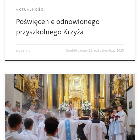
AKTUALNOŚCI
Poświęcenie odnowionego
przyszkolnego Krzyża
przez
ms
Opublikowano
21 października, 2025
11 października br. nasza parafia brała udział w czuwaniu w
intencji powołań w Sanktuarium MB Tuchowskiej. Nabożeństwo
rozpoczęło się o godz. 12.00 Mszą Św., następnie krótkie
świadectwo dotyczące drogi powołania i zakończenie wspólną
adoracją Najświętszego Sakramentu. Wraz z nami modlili się
uczestnicy Tarnowskiej Pielgrzymki Rowerowej do Częstochowy a
także księża […]