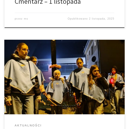
Cmentarz – 1 listopada
przez
ms
Opublikowano
2 listopada, 2025
Kiedy końcówką października i początkiem listopada świat
pogański obchodzi Halloween, a siły zła mają swoje święta,
katolicy świętują swoje powołanie do świętości, wypraszając
wstawiennictwa świętych i błogosławionych i wychwalając
Najświętszego Boga. W parafiach odbywają się Bale Wszystkich
Świętych, Procesje Różańcowe. Nie inaczej było również w naszej
parafii. W ostatnim dniu […]
AKTUALNOŚCI