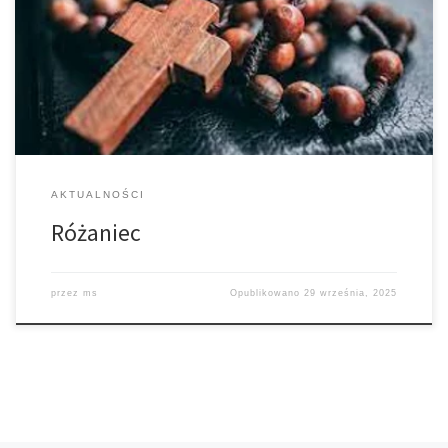
17.30 i po nich Msza św., a w niedziele o godz. 15.30 (Parafia
Łękawica). Zapraszamy gorąco na to Nabożeństwo wszystkich
parafian – czcicieli Matki Bożej, Róże Różańcowe, dzieci,
młodzież. Podajemy stałe dni prowadzenia Różańca: […]
AKTUALNOŚCI
Różaniec
przez
ms
Opublikowano
29 września, 2025