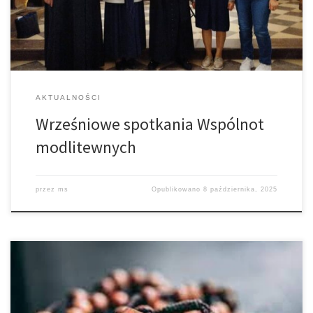
Krzyża Świętego. Ostatnie takie czuwanie miało miejsce w nocy z
14 na 15 września 2025 roku w bazylice na Świętym Krzyżu, […]
AKTUALNOŚCI
Wrześniowe spotkania Wspólnot
modlitewnych
przez
ms
Opublikowano
8 października, 2025
W środę 1 października rozpoczynają się Nabożeństwa
Różańcowe, które będą odprawiane w dni powszednie o godz.