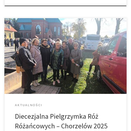
Około 2 tysięcy osób, w tym również przedstawiciele naszych Róż
Różańcowych, przyjechało do Chorzelowa na Diecezjalne
Spotkanie Róż Żywego Różańca. W Sanktuarium Matki Bożej
Królowej Rodzin modlili się w intencji misji i rodzin diecezji
tarnowskiej, a także o szybkie wyniesienie na ołtarze misjonarza
ks. Jana Czuby. Tarnowski misjonarz zginął w […]
AKTUALNOŚCI
Diecezjalna Pielgrzymka Róż
Różańcowych – Chorzelów 2025