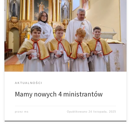
23 listopada przeżywaliśmy Uroczystość Jezusa Chrystusa Króla
Wszechświata, która kończy w Kościele rok liturgiczny. Na Mszy św.
o godz. 11.00 miało miejsce włączenie 4 aspirantów do grona
ministrantów. Cieszymy się i gratulujemy chłopcom i ich rodzicom.
AKTUALNOŚCI
Mamy nowych 4 ministrantów
przez
ms
Opublikowano
24 listopada, 2025