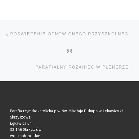
Nawigacja wpisu
Poprzedni wpis
POŚWIĘCENIE ODNOWIONEGO PRZYSZKOLNEGO KRZYŻA
POWRÓT DO LISTY POS
Na
PARAFIALNY RÓŻANIEC W PLENERZE
Parafia rzymskokatolicka p.w. św. Mikołaja Biskupa w Łękawicy k/
Skrzyszowa
Łękawica 64
33-156 Skrzyszów
woj. małopolskie