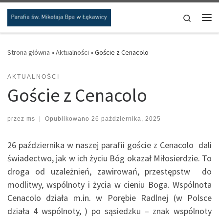
Przejdź do treści
Search
Me
Strona główna
»
Aktualności
»
Goście z Cenacolo
AKTUALNOŚCI
Goście z Cenacolo
przez
ms
|
Opublikowano
26 października, 2025
26 października w naszej parafii goście z Cenacolo dali
świadectwo, jak w ich życiu Bóg okazał Miłosierdzie. To
droga od uzależnień, zawirowań, przestępstw do
modlitwy, wspólnoty i życia w cieniu Boga. Wspólnota
Cenacolo działa m.in. w Porębie Radlnej (w Polsce
działa 4 wspólnoty, ) po sąsiedzku – znak wspólnoty