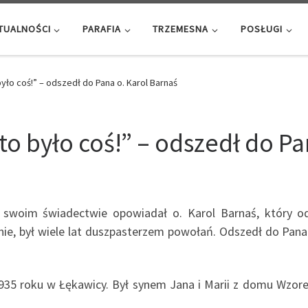
TUALNOŚCI
PARAFIA
TRZEMESNA
POSŁUGI
yło coś!” – odszedł do Pana o. Karol Barnaś
o było coś!” – odszedł do Pa
 swoim świadectwie opowiadał o. Karol Barnaś, który o
e, był wiele lat duszpasterzem powołań. Odszedł do Pana w
1935 roku w Łękawicy. Był synem Jana i Marii z domu Wzore