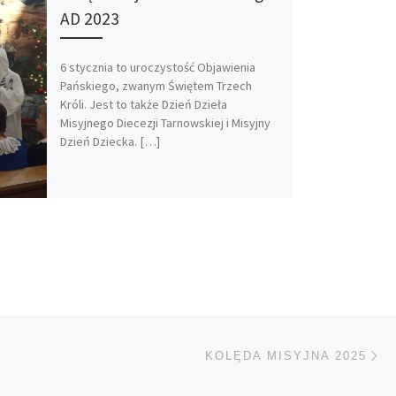
AD 2023
6 stycznia to uroczystość Objawienia
Pańskiego, zwanym Świętem Trzech
Króli. Jest to także Dzień Dzieła
Misyjnego Diecezji Tarnowskiej i Misyjny
Dzień Dziecka. […]
Na
TÓW
KOLĘDA MISYJNA 2025