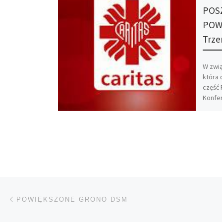
POS
POWÓ
Trz
W zwi
która 
część 
Konfer
zaape
najbli
Nawigacja wpisu
Poprzedni wpis
POWIĘKSZONE GRONO DSM