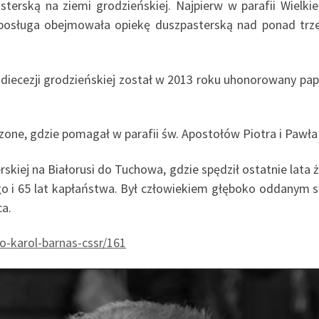
terską na ziemi grodzieńskiej. Najpierw w parafii Wielkie
o posługa obejmowała opiekę duszpasterską nad ponad trz
 diecezji grodzieńskiej został w 2013 roku uhonorowany p
zone, gdzie pomagał w parafii św. Apostołów Piotra i Paw
rskiej na Białorusi do Tuchowa, gdzie spędził ostatnie lata
go i 65 lat kapłaństwa. Był człowiekiem głęboko oddanym sw
ca.
o-karol-barnas-cssr/161