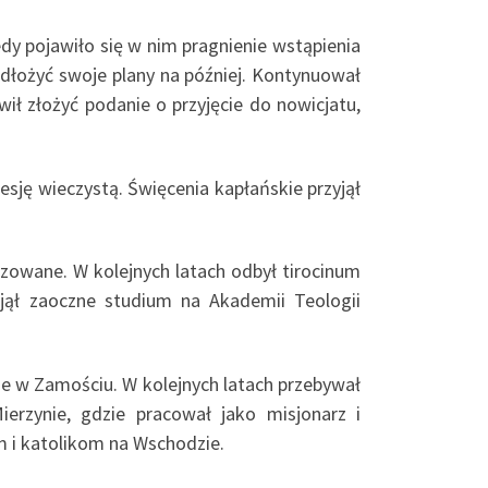
y pojawiło się w nim pragnienie wstąpienia
dłożyć swoje plany na później. Kontynuował
ł złożyć podanie o przyjęcie do nowicjatu,
fesję wieczystą. Święcenia kapłańskie przyjął
izowane. W kolejnych latach odbył tirocinum
jął zaoczne studium na Akademii Teologii
ie w Zamościu. W kolejnych latach przebywał
erzynie, gdzie pracował jako misjonarz i
m i katolikom na Wschodzie.