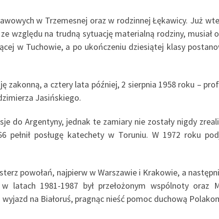
awowych w Trzemesnej oraz w rodzinnej Łękawicy. Już wted
 względu na trudną sytuację materialną rodziny, musiał o
ej w Tuchowie, a po ukończeniu dziesiątej klasy postanowi
ję zakonną, a cztery lata później, 2 sierpnia 1958 roku – pro
dzimierza Jasińskiego.
sje do Argentyny, jednak te zamiary nie zostały nigdy zreal
966 pełnił posługę katechety w Toruniu. W 1972 roku pod
terz powołań, najpierw w Warszawie i Krakowie, a następn
w latach 1981-1987 był przełożonym wspólnoty oraz Mi
 o wyjazd na Białoruś, pragnąc nieść pomoc duchową Polako