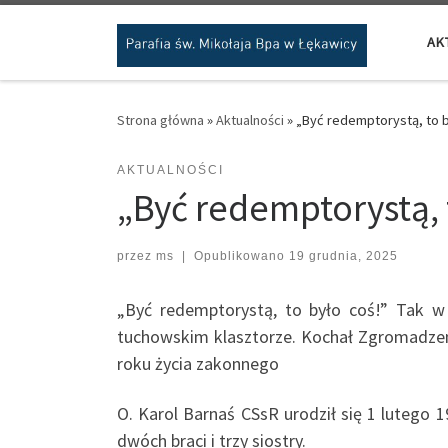
Przejdź do treści
AK
Strona główna
»
Aktualności
»
„Być redemptorystą, to b
AKTUALNOŚCI
„Być redemptorystą, t
przez
ms
|
Opublikowano
19 grudnia, 2025
„Być redemptorystą, to było coś!” Tak w
tuchowskim klasztorze. Kochał Zgromadzeni
roku życia zakonnego
O. Karol Barnaś CSsR urodził się 1 lutego 
dwóch braci i trzy siostry.