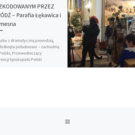
ZKODOWANYM PRZEZ
DŹ – Parafia Łękawica i
emesna
ązku z dramatyczną powodzią,
dotknęła południowo – zachodnią
Polski, Przewodniczący
encji Episkopatu Polski
lował o zorganizowanie w
ższą niedzielę […]
POWRÓT DO LISTY POS