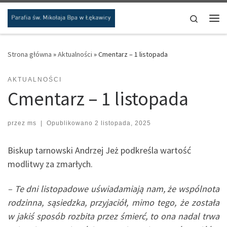
Przejdź do treści
Search
Me
Strona główna
»
Aktualności
»
Cmentarz – 1 listopada
AKTUALNOŚCI
Cmentarz – 1 listopada
przez
ms
|
Opublikowano
2 listopada, 2025
Biskup tarnowski Andrzej Jeż podkreśla wartość
modlitwy za zmarłych.
– Te dni listopadowe uświadamiają nam, że wspólnota
rodzinna, sąsiedzka, przyjaciół, mimo tego, że została
w jakiś sposób rozbita przez śmierć, to ona nadal trwa