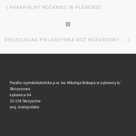
Nawigacja wpisu
Poprzedni wpis
PARAFIALNY RÓŻANIEC W PLENERZE
POWRÓT DO LISTY POS
Na
DIECEZJALNA PIELGRZYMKA RÓŻ RÓŻAŃCOWYCH – CHORZELÓW 2025
Parafia rzymskokatolicka p.w. św. Mikołaja Biskupa w Łękawicy k/
Skrzyszowa
Łękawica 64
33-156 Skrzyszów
woj. małopolskie