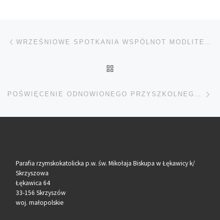
Nawigacja wpisu
Poprzedni wpis
WRZEŚNIOWE SPOTKANIA WSPÓLNOT MODLITEWNYCH
POWRÓT DO LISTY POS
Na
POŚWIĘCENIE ODNOWIONEGO PRZYSZKOLNEGO KRZYŻA
Parafia rzymskokatolicka p.w. św. Mikołaja Biskupa w Łękawicy k/
Skrzyszowa
Łękawica 64
33-156 Skrzyszów
woj. małopolskie