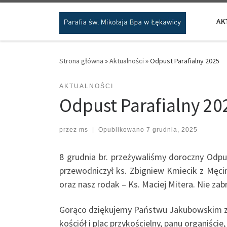
Przejdź do treści
AK
Strona główna
»
Aktualności
»
Odpust Parafialny 2025
AKTUALNOŚCI
Odpust Parafialny 20
przez
ms
|
Opublikowano
7 grudnia, 2025
8 grudnia br. przeżywaliśmy doroczny Odpu
przewodniczył ks. Zbigniew Kmiecik z Męcin
oraz nasz rodak – Ks. Maciej Mitera. Nie za
Gorąco dziękujemy Państwu Jakubowskim za
kościół i plac przykościelny, panu organiści