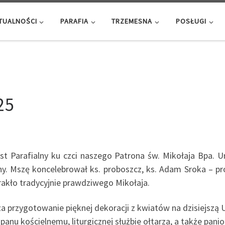
TUALNOŚCI
PARAFIA
TRZEMESNA
POSŁUGI
25
st Parafialny ku czci naszego Patrona św. Mikołaja Bpa. U
y. Mszę koncelebrował ks. proboszcz, ks. Adam Sroka – pro
brakło tradycyjnie prawdziwego Mikołaja.
 przygotowanie pięknej dekoracji z kwiatów na dzisiejszą
e, panu kościelnemu, liturgicznej służbie ołtarza, a także p