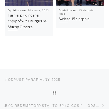
Opublikowano
24 marca, 2023
Opublikowano
15 sierpnia,
Turniej piłki nożnej
2024
Święto 15 sierpnia
chłopców z Liturgicznej
Służby Ołtarza
Nawigacja wpisu
Poprzedni wpis
ODPUST PARAFIALNY 2025
POWRÓT DO LISTY POS
Na
„BYĆ REDEMPTORYSTĄ, TO BYŁO COŚ!” – ODSZEDŁ DO PANA O. KAROL BARNAŚ