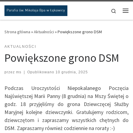
Przejdź do treści
Search
Me
Strona główna
»
Aktualności
»
Powiększone grono DSM
AKTUALNOŚCI
Powiększone grono DSM
przez
ms
|
Opublikowano
10 grudnia, 2025
Podczas Uroczystości Niepokalanego Poczęcia
Najświętszej Marii Panny (8 grudnia) na Mszy Świętej o
godz. 18 przyjęliśmy do grona Dziewczęcej Służby
Maryjnej kolejne dziewczynki. Gratulujemy rodzicom,
dziewczętom i zapraszamy wszystkich chętnych do
DSM. Zapraszamy również codziennie na roraty :⁠-⁠)