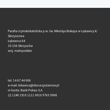
Parafia rzymskokatolicka p.w. św. Mikołaja Biskupa w Łękawicy k/
Skrzyszowa
Łękawica 64
33-156 Skrzyszów
woj. małopolskie
tel. 14 67 44 006
e-mail: lekawica@diecezja.tarnow.pl
nr konta: Bank Pekao S.A.
22 1240 1910 1111 0010 9763 9968