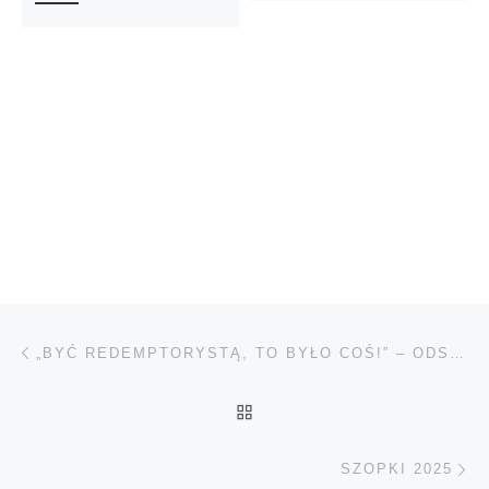
Nawigacja wpisu
Poprzedni wpis
„BYĆ REDEMPTORYSTĄ, TO BYŁO COŚ!” – ODSZEDŁ DO PANA O. KAROL BARNAŚ
POWRÓT DO LISTY POS
Na
SZOPKI 2025