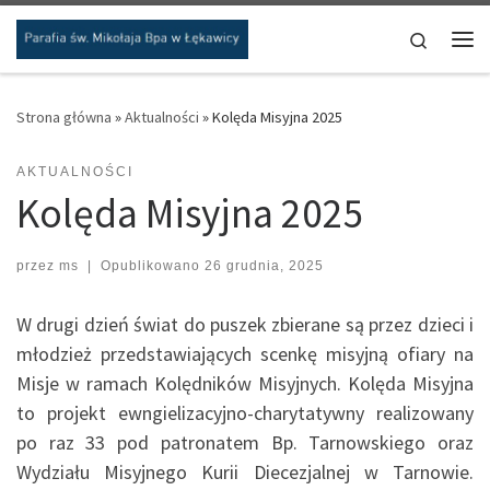
Przejdź do treści
Search
Me
Strona główna
»
Aktualności
»
Kolęda Misyjna 2025
AKTUALNOŚCI
Kolęda Misyjna 2025
przez
ms
|
Opublikowano
26 grudnia, 2025
W drugi dzień świat do puszek zbierane są przez dzieci i
młodzież przedstawiających scenkę misyjną ofiary na
Misje w ramach Kolędników Misyjnych. Kolęda Misyjna
to projekt ewngielizacyjno-charytatywny realizowany
po raz 33 pod patronatem Bp. Tarnowskiego oraz
Wydziału Misyjnego Kurii Diecezjalnej w Tarnowie.