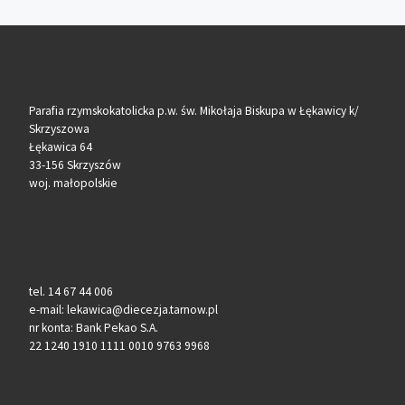
Parafia rzymskokatolicka p.w. św. Mikołaja Biskupa w Łękawicy k/
Skrzyszowa
Łękawica 64
33-156 Skrzyszów
woj. małopolskie
tel. 14 67 44 006
e-mail: lekawica@diecezja.tarnow.pl
nr konta: Bank Pekao S.A.
22 1240 1910 1111 0010 9763 9968