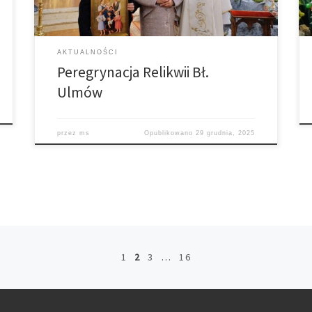
sąsiedzi […]
AKTUALNOŚCI
Peregrynacja Relikwii Bł.
Ulmów
przez
ms
Opublikowano
29 grudnia, 2025
1
2
3
…
16