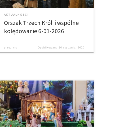
AKTUALNOŚCI
Orszak Trzech Króli i wspólne
kolędowanie 6-01-2026
przez
ms
Opublikowano
10 stycznia, 2026
Szopka w Łękawicy Ruchoma szopka w Trzemesnej