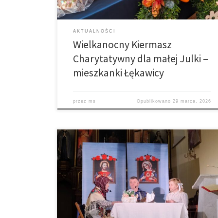
lekarze zdiagnozowali […]
AKTUALNOŚCI
Wielkanocny Kiermasz
Charytatywny dla małej Julki –
mieszkanki Łękawicy
przez
ms
Opublikowano
29 marca, 2026
20 marca br. w naszym kościele gościła Grupa
Teatralna Wspólnoty Dzieła Intronizacji NSPJ z Diecezji
Rzeszowskiej, która wystawiła piękny spektakl o
Przesłaniu Jezusa do Służebnicy Bożej Rozalii
Celakówny. Przesłanie to związane jest z dziełem
intronizacji Najświętszego Serca Pana Jezusa. Rozalia
urodziła się w 1901 r., a jej życie było w […]