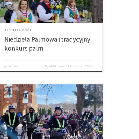
AKTUALNOŚCI
Niedziela Palmowa i tradycyjny
konkurs palm
przez
ms
Opublikowano
29 marca, 2026
I Rowerowa Droga Krzyżowa już za nami. W tym roku
w wydarzeniu brało udział ok. 125 uczestników.
Podczas postoju w naszej parafii uczestnicy rozważali
stację 9 oraz 10 Drogi Krzyżowej – trzeci upadek Pana
Jezusa i jego obnażenie z szat. Dziękujemy
serdecznie Kołu Gospodyń Wiejskich Czerwone
Korale oraz OSP Łękawica […]