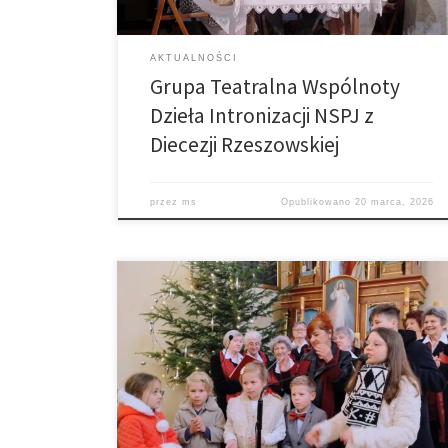
AKTUALNOŚCI
Grupa Teatralna Wspólnoty
Dzieła Intronizacji NSPJ z
Diecezji Rzeszowskiej
przez
ms
Opublikowano
20 marca, 2026
Dzisiaj na Mszy św. o godz. 11.00, gościliśmy osoby z
Tarnowskiego Okręgu Duszpasterstwa Osób
Niewidomych i Niedowidzących z zespołem
muzycznym Legato, którzy uświetnili liturgię śpiewem
kolęd. Dzisiejsza wizyta to tradycyjne noworoczne
spotkanie opłatkowe duszpasterstwa w naszej parafii,
którego Ks. Hubert jest diecezjalnym duszpasterzem.