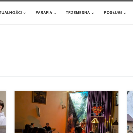
TUALNOŚCI
PARAFIA
TRZEMESNA
POSŁUGI
Parafia Łękawica Parafia Trzemesna