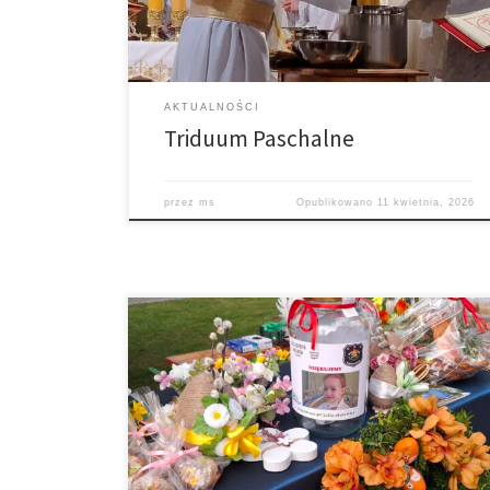
AKTUALNOŚCI
Triduum Paschalne
przez
ms
Opublikowano
11 kwietnia, 2026
29 marca – w niedzielę Palmową, odbył się kiermasz
charytatywny zorganizowany przez Koło Gospodyń
Wiejskich CZERWONE KORALE w Łękawicy oraz
Ochotniczą Straż Pożarną na rzecz naszej małej
mieszkanki Julki Olszówki. Julka spędziła 9 tygodni w
śpiączce. Wciąż nie wiadomo, co dokładnie
doprowadziło do tak złego stanu dziewczynki, ale