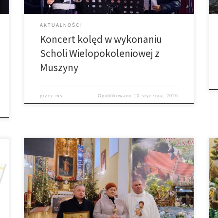
AKTUALNOŚCI
Koncert kolęd w wykonaniu
Scholi Wielopokoleniowej z
Muszyny
przez
ms
Opublikowano
10 stycznia, 2026
Pierwsza niedziela po świętach to Niedziela Świętej
Rodziny z Nazaretu. Modlimy się za rodziny naszej
parafii, aby były Bogiem silne. Dziś rozpoczyna się
Peregrynacja Relikwii Bł. Ulmów po domach naszej
parafii. Peregrynację rozpoczynamy od początku
Łękawicy. Z relikwiami będzie wędrował także obraz
Ulmów i modlitewniki do wykorzystania. Prosimy, aby