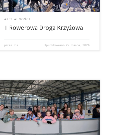
AKTUALNOŚCI
II Rowerowa Droga Krzyżowa
przez
ms
Opublikowano
22 marca, 2026
W piątek 13 lutego w ramach wypoczynku seryjnego
odbyła się wycieczka Dziewczęcej Służby Maryjnej na
lodowisko w Tarnowie. Była świetna zabawa i super
pogoda. Cieszymy się bardzo, że mamy możliwość
tworzyć takie wspomnienia ,dziękujemy wszystkim
uczestnikom za miłą atmosferę