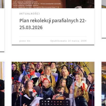
AKTUALNOŚCI
Plan rekolekcji parafialnych 22-
25.03.2026
przez
ms
Opublikowano
14 marca, 2026
9 stycznia w Naszej Świątyni gościła Schola
Wielopokoleniowa z Muszyny, która wykonała piękny
koncert kolęd i pastorałek. To m.in. wychowankowie
naszego Ks. Proboszcza z czasów, kiedy pełnił funkcję
katechety w tamtejszym kościele. Dziękujemy za
wspaniały występ.