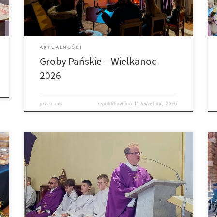
AKTUALNOŚCI
Groby Pańskie – Wielkanoc
2026
przez
ms
Opublikowano
11 kwietnia, 2026
Dzisiaj rozpoczęliśmy nasze Rekolekcje Wielkopostne.
Bardzo serdecznie witamy w naszej parafii
Rekolekcjonistę – Ks. dra Mateusza Wójcika z Sądu
Diecezjalnego w Tarnowie i dziękujemy już teraz za
podjęcie tej posługi w naszej parafii. Nauki w dni
powszednie będą głoszone w czasie Mszy o godz.
9.00 i 18.00. Zakończymy je w […]