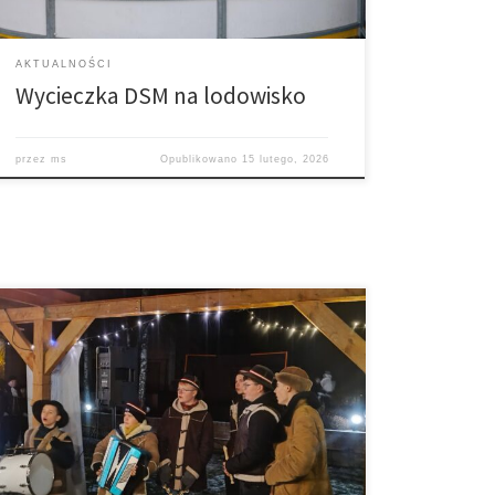
AKTUALNOŚCI
Wycieczka DSM na lodowisko
przez
ms
Opublikowano
15 lutego, 2026
Po Mszy św. o godz. 15. uczestnicy liturgii i ci, który
przed godz. 16 przyszli specjalnie na orszak, wyszli z
parafialnej świątyni i przy gromko śpiewanej kolędzie
okrążyli kościół i udali się na plac integracyjny pod
chmurką koło plebanii, gdzie odbyło się parafialne
kolędowanie. W słowie przed orszakiem Ks.
proboszcz […]