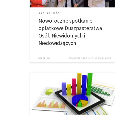
AKTUALNOŚCI
Noworoczne spotkanie
opłatkowe Duszpasterstwa
Osób Niewidomych i
Niedowidzących
przez
ms
Opublikowano
11 stycznia, 2026
Łękawica • W kończącym się roku Sakrament Chrztu
przyjęło: 22 dzieci: (12 dziewczynek i 10 chłopców) –
(w tamtym roku 17), • Po raz pierwszy do swojego
serca mogło przyjąć Jezusa, wcześniej skorzystawszy
z Sakramentu Pokuty: 16 dzieci z klas trzecich: (9
dziewczynek i 7 chłopców) – (w tamtym roku […]