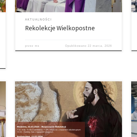
AKTUALNOŚCI
Rekolekcje Wielkopostne
przez
ms
Opublikowano
22 marca, 2026