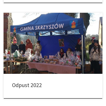
Dzisiejszej Niedzieli 4 grudnia przeżywamy doroczny Odpust
Parafialny ku czci naszego Patrona św. Mikołaja Bpa. Uroczystej
Sumie Odpustowej o godz. 11.00. przewodniczył i Słowo Boże
wygłosił ks. Stanisław Olszak – Dyrektor Administracyjny WSD w
Tarnowie. Po każdej mszy na dzieci i nie tylko czekał Mikołaj ze
słodkim co nieco. Legendy […]
Odpust 2022