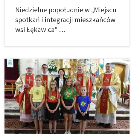
Niedzielne popołudnie w „Miejscu
spotkań i integracji mieszkańców
wsi Łękawica” …
16 sierpnia w parafii w Górze Motycznej z rąk Ks. Biskupa Andrzeja
Jeża nasza parafianka P. Katarzyna Kępa otrzymała krzyż misyjny i
błogosławieństwo na wyjazd do pracy misyjnej w Republice
Środkowoafrykańskiej, którą rozpocznie we wrześniu. Panią
Katarzynę ogarniamy naszą gorącą modlitwą i życzymy wielu łask
od Boga w tej pięknej […]