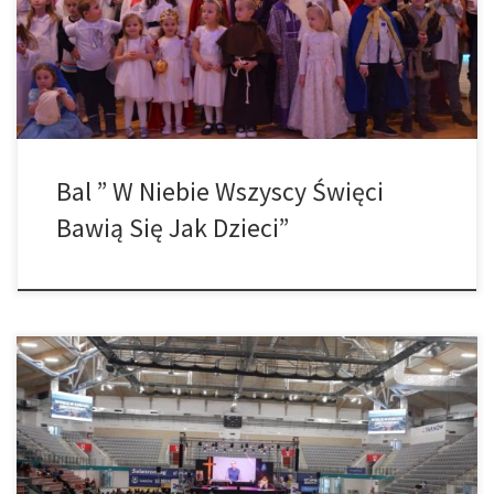
Łękawicy dzieci mogły po raz kolejny się świetnie bawić. Na bal
przybyło ponad 70- cioro dzieci, które przebrały się za swojego
ulubionego świętego. Takimi balami chcemy […]
Bal ” W Niebie Wszyscy Święci
Bawią Się Jak Dzieci”
19 listopada na Arenie „Jaskółka” w Tarnowie miało miejsce
Forum Parafialnych Rad Duszpasterskich pod hasłem „Wierzę w
Kościół Chrystusowy”. Spotkanie rozpoczęła Msza św. pod
przewodnictwem Biskupa Tarnowskiego Andrzeja Jeża, były trzy