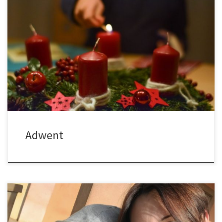
Dziś pierwsza Niedziela Adwentu, którą rozpoczynamy czas
duchowego przygotowania do Świąt Bożego Narodzenia oraz
ostatecznego spotkania z Chrystusem na końcu czasów. Roraty,
czyli Msze św. wotywne o Matce Bożej, będą w dni powszednie
od poniedziałku do soboty o godz. 18.00. Dwadzieścia minut
wcześniej śpiewamy godzinki do Matki Bożej. Bardzo gorąco […]
Adwent