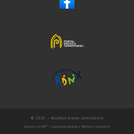
© 2026
– Wszelkie prawa zastrzeżone
Oparte na
WP
– Zaprojektowano z
Motyw Customizr