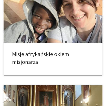
W sierpniu br. z rąk Ks. Biskupa Andrzeja Jeża nasza parafianka P.
Katarzyna Kępa otrzymała krzyż misyjny i błogosławieństwo na
wyjazd do pracy misyjnej w Republice Środkowoafrykańskiej, do
której udała się miesiąc później – we wrześniu. Obecnie p. Kasia
przebywa na stażu językowym u biskupa Gucwy, doskonaląc język,
a po […]
Misje afrykańskie okiem
misjonarza
Niedziela 20 listopada to ostatnia niedziela Roku Liturgicznego.