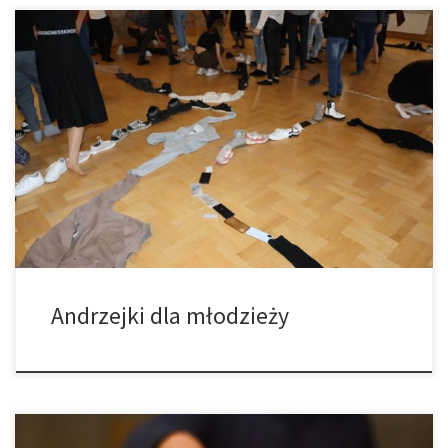
26 listopada miało miejsce andrzejkowej spotkanie integracyjne
dla młodzieży z naszego dekanatu. Nie mogło na nim zabraknąć
młodzieży z Łękawicy, w zabawie uczestniczyło prawie 30 osób z
naszej parafii, bawiono się od 17 do 21, udaną imprezę
zakończyła modlitwa Apelem Jasnogórskim. Wszyscy uczestnicy
już nie mogą się doczekać następnego spotkania.
Andrzejki dla młodzieży