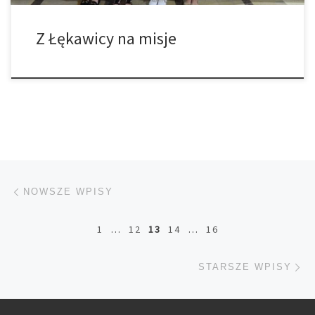
Z Łękawicy na misje
Nawigacja po wpisach
Nowsze wpisy
NOWSZE WPISY
1
…
12
13
14
…
16
St
STARSZE WPISY