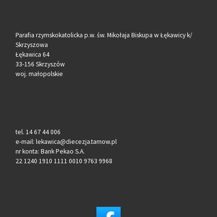
Parafia rzymskokatolicka p.w. św. Mikołaja Biskupa w Łękawicy k/
Skrzyszowa
Łękawica 64
33-156 Skrzyszów
woj. małopolskie
tel. 14 67 44 006
e-mail: lekawica@diecezja.tarnow.pl
nr konta: Bank Pekao S.A.
22 1240 1910 1111 0010 9763 9968