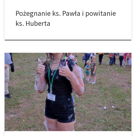
Pożegnanie ks. Pawła i powitanie
ks. Huberta
Dzięki zaangażowaniu wolontariuszy działających przy parafii pw.
Św. Mikołaja w Łękawicy, wsparciu zaprzyjaźnionych firm i ludzi
dobrej woli, możliwa była organizacja Festynu Parafialnego w dniu
28 sierpnia 2022 r. Podczas imprezy można było skorzystać z
licznych zabiegów kosmetycznych, masażu twarzy czy konsultacji
dietetycznych. Dużą popularnością cieszyły się przejażdżki na
motorach, […]