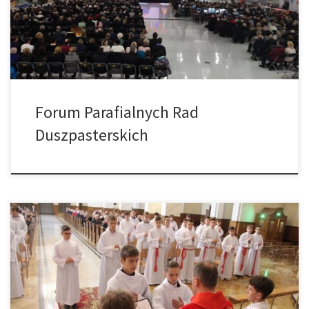
konferencje – m.in. mówiono o istocie posługi w Parafialnej
Radzie Duszpasterskiej (ks. Michał Dąbrówka – Dyrektor Wydziału
Duszpasterstwa Ogólnego) […]
Forum Parafialnych Rad
Duszpasterskich
W kościele Najświętszego Serca Pana Jezusa w Tarnowie 12
listopada br. 46 chłopaków zostało ministrantami Słowa Bożego –
czyli Lektorami. Wśród nich było 6 chłopców z naszej parafii:
Bartłomiej Patyk, Hubert Wardzała, Oliwier Starostka, Karol
Starzyk, Krzysztof Siedlik, Oskar Tyka. Błogosławieństwo nowych