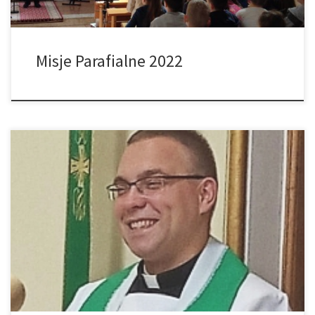
Misje Parafialne 2022
Po roku pobytu w naszej parafii ks. Paweł Stec opuszcza naszą
wspólnotę i powraca na misje do Peru. Decyzją ks. bp Andrzeja
Jeża do pracy duszpasterskiej w Łękawicy i Trzemeśnie
skierowany został ks. Hubert Komoniewski. 4 września br. miało
miejsce uroczyste pożegnanie ks. Pawła, któremu życzymy
zdrowia, szczęścia i siły […]