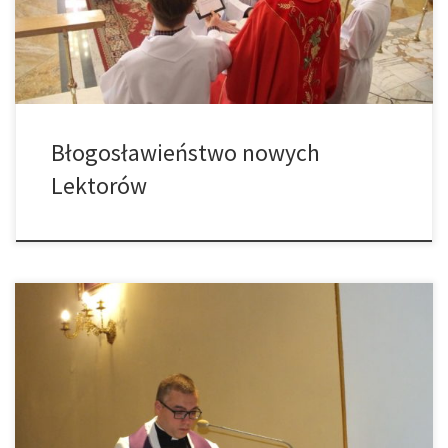
lektorów dekanatu Tarnów-Wschód odbyło się podczas Mszy św.
[…]
Błogosławieństwo nowych
Lektorów
13. 11 br. w naszym kościele miały miejsce Wypominki Narodowe.
Czytano nazwiska bohaterów i męczenników, którzy zginęli w
obronie Ojczyzny. Modlono się za uczestników powstań,
dowódców i żołnierzy, za porwanych i męczonych. Inscenizacja
przygotowana została przez młodzież z naszej parafii wraz z ks.