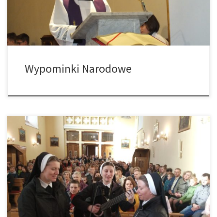
Hubertem. Wieczny odpoczynek racz im dać Panie […]
Wypominki Narodowe
W dniu dzisiejszym parafię odwiedziły SS. ze Zgromadzenia
Córek Bożej Miłości. Zgromadzenie założyła w 1868 r. w Wiedniu
Matka Franciszka Lechner, jako odpowiedź na postępującą
migrację ze wsi do miast i związane z tym potrzeby opieki nad
tymi ludźmi. Obecnie siostry prowadzą szkoły, bursy dla
studentek, przedszkola, dwa domy pomocy […]