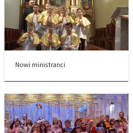
Przeżywamy Uroczystość Chrystusa Króla Wszechświata. To także
patronalne święto Liturgicznej Służby Ołtarza i Katolickiego
Stowarzyszenia Młodzieży. Msza św. o godz. 11.00 była Mszą św.
dla Rodzin z dziećmi ze specjalnym błogosławieństwem i
kazaniem dla dzieci. W czasie tej Mszy św. grupa chłopców […]
Nowi ministranci
W piątkowe popołudnie 18.11.2022 o godz. 17, został
zorganizowany bal w naszej parafii. Dzięki naszym wspaniałym
wolontariuszom przy parafii oraz Ochotniczej Straży Pożarnej w