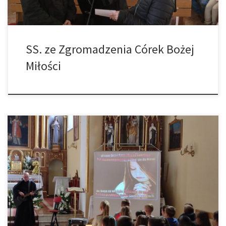
SS. ze Zgromadzenia Córek Bożej
Miłości
Misje, które rozpoczęły się 11 i trwały do 16 września prowadził
Ks. Maciej Kucharzyk – proboszcz w parafii Matki Boskiej
Saletyńskiej w Gdańsku. W trzecim tysiącleciu chrześcijaństwa z
Matką Bożą z La Salette odczytujemy znaki czasu – to hasło
tegorocznych misji. Był dzień wiary, dzień kościoła, sakramentu
pojednania i dzień […]