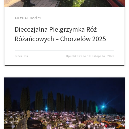
AKTUALNOŚCI
Diecezjalna Pielgrzymka Róż
Różańcowych – Chorzelów 2025
przez
ms
Opublikowano
10 listopada, 2025
Biskup tarnowski Andrzej Jeż podkreśla wartość modlitwy za
zmarłych. – Te dni listopadowe uświadamiają nam, że wspólnota
rodzinna, sąsiedzka, przyjaciół, mimo tego, że została w jakiś
sposób rozbita przez śmierć, to ona nadal trwa w innej
rzeczywistości. My możemy im pomóc wejść w głęboką relację z
Bogiem, tą ostateczną, pokonując […]