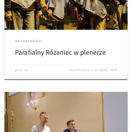
Świętych, Procesje Różańcowe. Nie inaczej było również w naszej
parafii. W ostatnim dniu […]
AKTUALNOŚCI
Parafialny Różaniec w plenerze
przez
ms
Opublikowano
1 listopada, 2025
26 października w naszej parafii goście z Cenacolo dali
świadectwo, jak w ich życiu Bóg okazał Miłosierdzie. To droga od
uzależnień, zawirowań, przestępstw do modlitwy, wspólnoty i