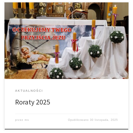
W Adwencie Roraty, czyli Msze św. wotywne o Matce Bożej, będą
w dni powszednie od poniedziałku do soboty o godz. 18.00.
Dwadzieścia minut wcześniej śpiewamy godzinki do Matki Bożej.
Bardzo gorąco zapraszamy na to nabożeństwo szczególnie
dzieci, dla których będzie specjalne kazanie. Dzieci otrzymają
plansze, na które będą w każdym […]
AKTUALNOŚCI
Roraty 2025
przez
ms
Opublikowano
30 listopada, 2025