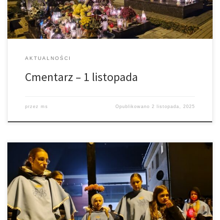
AKTUALNOŚCI
Cmentarz – 1 listopada
przez
ms
Opublikowano
2 listopada, 2025
Kiedy końcówką października i początkiem listopada świat
pogański obchodzi Halloween, a siły zła mają swoje święta,
katolicy świętują swoje powołanie do świętości, wypraszając
wstawiennictwa świętych i błogosławionych i wychwalając
Najświętszego Boga. W parafiach odbywają się Bale Wszystkich