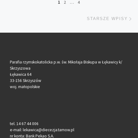
1
2
…
4
St
STARSZE WPISY
Parafia rzymskokatolicka p.w. św. Mikołaja Biskupa w Łękawicy k/
Skrzyszowa
Łękawica 64
33-156 Skrzyszów
woj. małopolskie
tel. 14 67 44 006
e-mail: lekawica@diecezja.tarnow.pl
nr konta: Bank Pekao S.A.