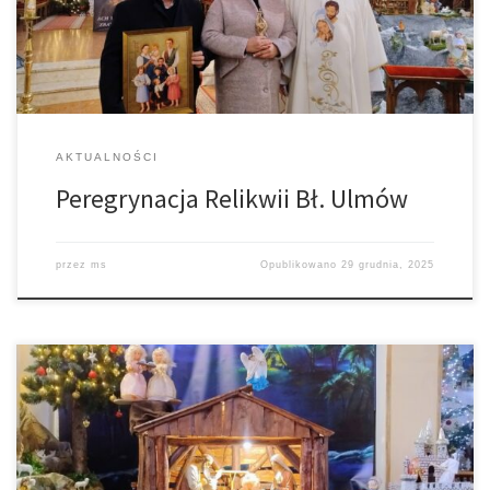
Łękawicy. Z relikwiami będzie wędrował także obraz Ulmów i
modlitewniki do wykorzystania. Prosimy, aby sąsiedzi […]
AKTUALNOŚCI
Peregrynacja Relikwii Bł. Ulmów
przez
ms
Opublikowano
29 grudnia, 2025
Szopka w Łękawicy Ruchoma szopka w Trzemesnej