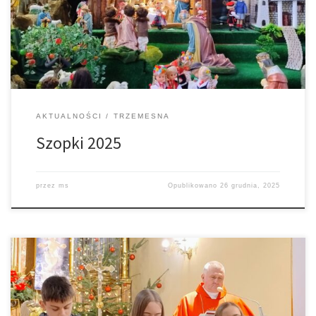
AKTUALNOŚCI
TRZEMESNA
Szopki 2025
przez
ms
Opublikowano
26 grudnia, 2025
W drugi dzień świat do puszek zbierane są przez dzieci i
młodzież przedstawiających scenkę misyjną ofiary na Misje w
ramach Kolędników Misyjnych. Kolęda Misyjna to projekt