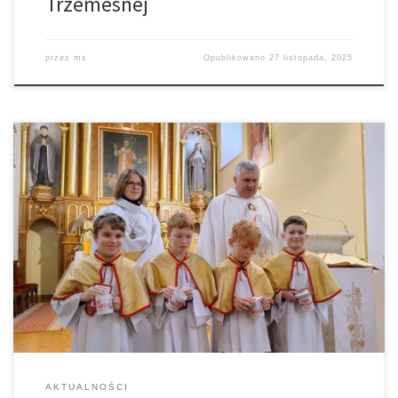
Trzemesnej
przez
ms
Opublikowano
27 listopada, 2025
23 listopada przeżywaliśmy Uroczystość Jezusa Chrystusa Króla
Wszechświata, która kończy w Kościele rok liturgiczny. Na Mszy św.
o godz. 11.00 miało miejsce włączenie 4 aspirantów do grona
ministrantów. Cieszymy się i gratulujemy chłopcom i ich rodzicom.
AKTUALNOŚCI