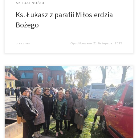
AKTUALNOŚCI
Ks. Łukasz z parafii Miłosierdzia
Bożego
przez
ms
Opublikowano
21 listopada, 2025
Około 2 tysięcy osób, w tym również przedstawiciele naszych Róż
Różańcowych, przyjechało do Chorzelowa na Diecezjalne
Spotkanie Róż Żywego Różańca. W Sanktuarium Matki Bożej
Królowej Rodzin modlili się w intencji misji i rodzin diecezji
tarnowskiej, a także o szybkie wyniesienie na ołtarze misjonarza
ks. Jana Czuby. Tarnowski misjonarz zginął w […]