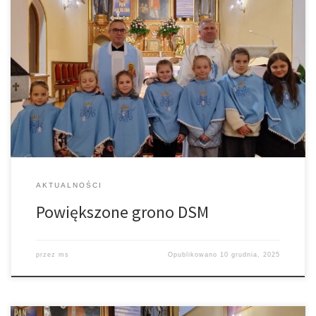
Podczas Uroczystości Niepokalanego Poczęcia Najświętszej Marii
Panny (8 grudnia) na Mszy Świętej o godz. 18 przyjęliśmy do grona
Dziewczęcej Służby Maryjnej kolejne dziewczynki. Gratulujemy
rodzicom, dziewczętom i zapraszamy wszystkich chętnych do
DSM. Zapraszamy również codziennie na roraty :⁠-⁠)
AKTUALNOŚCI
Powiększone grono DSM
przez
ms
Opublikowano
10 grudnia, 2025