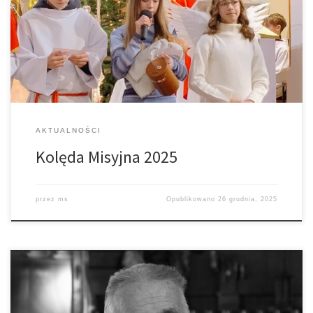
ewngielizacyjno-charytatywny realizowany po raz 33 pod
patronatem Bp. Tarnowskiego oraz Wydziału Misyjnego Kurii
Diecezjalnej w Tarnowie. Celem projektu jest wsparcie
tamtejszych dzieci przez nasze […]
AKTUALNOŚCI
Kolęda Misyjna 2025
przez
ms
Opublikowano
26 grudnia, 2025
„Być redemptorystą, to było coś!” Tak w swoim świadectwie