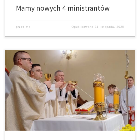
Mamy nowych 4 ministrantów
przez
ms
Opublikowano
24 listopada, 2025
21 listopada gościł u nas Ks. Łukasz z parafii Miłosierdzia Bożego,
który wygłosił Słowo Boże. Przywiózł również relikwie Św. S.
Faustyny. To kolejne nasze comiesięczne nabożeństwo, w czasie
którego chcemy zgłębiać wielkie Miłosierdzie Boga i
przygotowywać się do sprowadzenia relikwii Św. S. Faustyny do
naszej parafii.