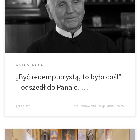
opowiadał o. Karol Barnaś, który odszedł do wieczności dziś po
godz 4.00 w tuchowskim klasztorze. Kochał Zgromadzenie, był
wiele lat duszpasterzem powołań. Odszedł do Pana w wieku 90
lat, w 66. roku kapłaństwa i 72. roku życia zakonnego O. Karol
Barnaś […]
AKTUALNOŚCI
„Być redemptorystą, to było coś!”
– odszedł do Pana o. …
przez
ms
Opublikowano
19 grudnia, 2025