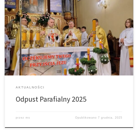
8 grudnia br. przeżywaliśmy doroczny Odpust Parafialny ku czci
naszego Patrona św. Mikołaja Bpa. Uroczystej Sumie Odpustowej
o godz. 11.00., przewodniczył ks. Zbigniew Kmiecik z Męciny. Mszę
koncelebrował ks. proboszcz, ks. Adam Sroka – proboszcz Parafii
pw. Bł. Karoliny w Tarnowie, oraz nasz rodak – Ks. Maciej Mitera.
Nie zabrakło […]
AKTUALNOŚCI
Odpust Parafialny 2025
przez
ms
Opublikowano
7 grudnia, 2025