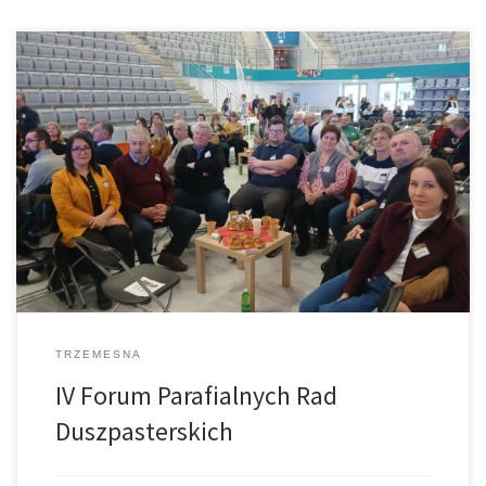
W Tarnowie 22 listopada odbyło się IV Forum Parafialnych Rad
Duszpasterskich, którego tematem przewodnim stała się Alpha i
na jej wzór wydarzenie zostało zorganizowane. Jego uczestnicy
zasiedli przy stolikach, ciastku i kawie, by wysłuchać konferencji i
wspólnie rozmawiać na ich temat, dzielić się tym, czym żyją nasze
parafie. Spotkanie zakończyła […]
TRZEMESNA
IV Forum Parafialnych Rad
Duszpasterskich