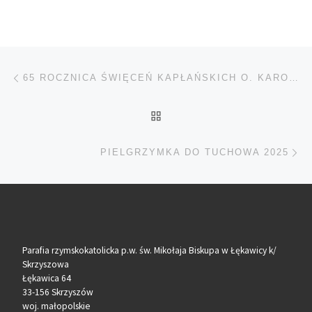
Nawigacja wpisu
Poprzedni wpis
65 ROCZNICA ŚWIĘCEŃ KAPŁAŃSKICH O. KAROLA BARNASIA
POWRÓT DO LISTY POS
Na
PIELGRZYMKA DO TUCHOWA 2025
Parafia rzymskokatolicka p.w. św. Mikołaja Biskupa w Łękawicy k/
Skrzyszowa
Łękawica 64
33-156 Skrzyszów
woj. małopolskie