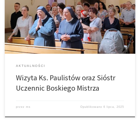
Wizyta Ks. Paulistów oraz Sióstr Uczennic Boskiego Mistrza na
uroczystość Św. Apostołów Piotra i Pawła. Wspólnota paulistów
przybywa do nas corocznie w rocznicę święceń kapłańskich i
prymicji pierwszego polskiego paulisty, ks. Józefa Alojzego
Łabędzia, naszego rodaka.
AKTUALNOŚCI
Wizyta Ks. Paulistów oraz Sióstr
Uczennic Boskiego Mistrza
przez
ms
Opublikowano
6 lipca, 2025