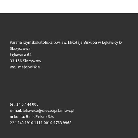
Parafia rzymskokatolicka p.w. św. Mikołaja Biskupa w Łękawicy k/
Skrzyszowa
Łękawica 64
33-156 Skrzyszów
woj. małopolskie
tel. 14 67 44 006
e-mail: lekawica@diecezja.tarnow.pl
nr konta: Bank Pekao S.A.
22 1240 1910 1111 0010 9763 9968