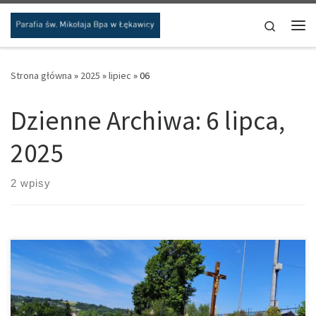
Przejdź do treści
Search
Me
Strona główna
»
2025
»
lipiec
»
06
Dzienne Archiwa:
6 lipca,
2025
2 wpisy
5 lipca br. po raz kolejny udaliśmy się z mieszkańcami Parafii