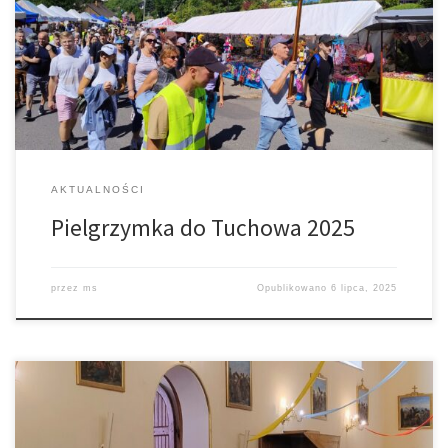
Trzemesna na wspólną pielgrzymkę do Tuchowa. W tym roku trud
pielgrzymowania podjęło niemal 100 osób. Więcej zdjęć na
naszym profilu na FB.
AKTUALNOŚCI
Pielgrzymka do Tuchowa 2025
przez
ms
Opublikowano
6 lipca, 2025