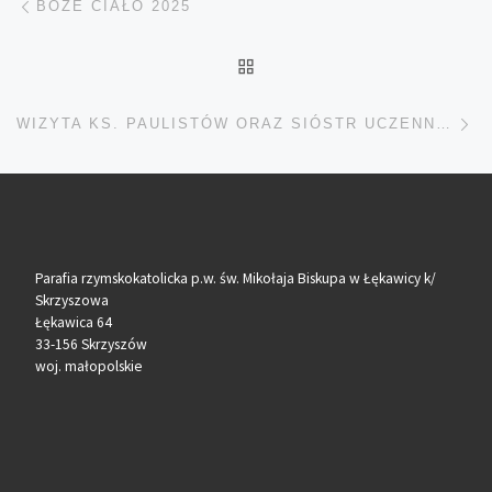
BOŻE CIAŁO 2025
POWRÓT DO LISTY POS
Na
WIZYTA KS. PAULISTÓW ORAZ SIÓSTR UCZENNIC BOSKIEGO MISTRZA
Parafia rzymskokatolicka p.w. św. Mikołaja Biskupa w Łękawicy k/
Skrzyszowa
Łękawica 64
33-156 Skrzyszów
woj. małopolskie