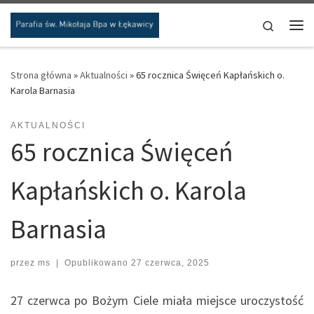
Przejdź do treści
Search
Me
Strona główna
»
Aktualności
»
65 rocznica Święceń Kapłańskich o.
Karola Barnasia
AKTUALNOŚCI
65 rocznica Święceń
Kapłańskich o. Karola
Barnasia
przez
ms
|
Opublikowano
27 czerwca, 2025
27 czerwca po Bożym Ciele miała miejsce uroczystość