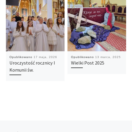
Opublikowano
17 maja, 2026
Opublikowano
13 marca, 2025
Uroczystość rocznicy I
Wielki Post 2025
Komunii św.
Nawigacja wpisu
Poprzedni wpis