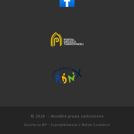
© 2026
– Wszelkie prawa zastrzeżone
Oparte na
WP
– Zaprojektowano z
Motyw Customizr