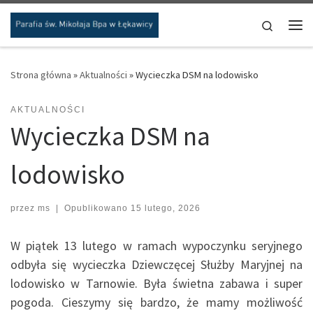
Przejdź do treści
Search
Me
Strona główna
»
Aktualności
»
Wycieczka DSM na lodowisko
AKTUALNOŚCI
Wycieczka DSM na
lodowisko
przez
ms
|
Opublikowano
15 lutego, 2026
W piątek 13 lutego w ramach wypoczynku seryjnego
odbyła się wycieczka Dziewczęcej Służby Maryjnej na
lodowisko w Tarnowie. Była świetna zabawa i super
pogoda. Cieszymy się bardzo, że mamy możliwość