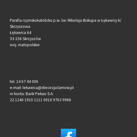
Parafia rzymskokatolicka p.w. św. Mikołaja Biskupa w Łękawicy k/
Skrzyszowa
Łękawica 64
33-156 Skrzyszów
woj. małopolskie
tel. 14 67 44 006
e-mail: lekawica@diecezja.tarnow.pl
nr konta: Bank Pekao S.A.
22 1240 1910 1111 0010 9763 9968