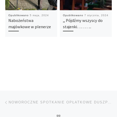
Opublikowano
5 maja, 2024
Opublikowano
7 stycznia, 2024
Nabożeństwa
,, Pójdźmy wszyscy do
majówkowe w plenerze
stajenki………..
Nawigacja wpisu
Poprzedni wpis
NOWOROCZNE SPOTKANIE OPŁATKOWE DUSZPASTERSTWA OSÓB NIEWIDOMYCH I NIEDOWIDZĄCYCH
POWRÓT DO LISTY POS