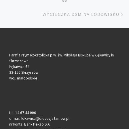
Na
WYCIECZKA DSM NA LODOWISKO
Parafia rzymskokatolicka p.w. św. Mikołaja Biskupa w Łękawicy k/
Skrzyszowa
Łękawica 64
33-156 Skrzyszów
woj. małopolskie
tel. 14 67 44 006
e-mail: lekawica@diecezja.tarnow.pl
nr konta: Bank Pekao S.A.