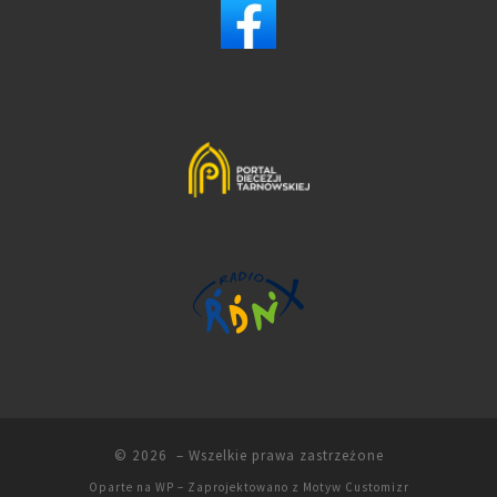
© 2026
– Wszelkie prawa zastrzeżone
Oparte na
WP
– Zaprojektowano z
Motyw Customizr