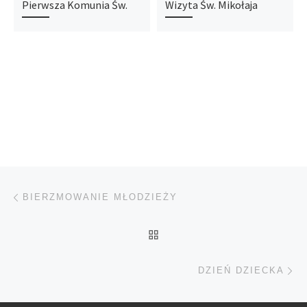
Pierwsza Komunia Św.
Wizyta Św. Mikołaja
Nawigacja wpisu
Poprzedni wpis
BIERZMOWANIE MŁODZIEŻY
POWRÓT DO LISTY POS
Na
DZIEŃ DZIECKA