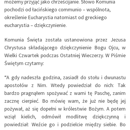
możemy przyjąć jako chrześcijanie. Słowo Komunia
pochodzi od łacińskiego communio – wspólnota,
określenie Eucharystia natomiast od greckiego
eucharystia – dziękczynienie.
Komunia Święta została ustanowiona przez Jezusa
Chrystusa składającego dziękczynienie Bogu Ojcu, w
Wielki Czwartek podczas Ostatniej Wieczerzy. W Piśmie
Świętym czytamy:
“A gdy nadeszła godzina, zasiadł do stołu i dwunastu
apostołów z Nim. Wtedy powiedział do nich: Tak
bardzo pragnąłem spożywać z wami tę Paschę, zanim
zacznę cierpieć. Bo mówię wam, że już nie będę jej
pożywał, aż się dopełni w królestwie Bożym. A potem
wziął kielich, odmówił modlitwę dziękczynną i
powiedział: Weźcie go i podzielcie między siebie. Bo