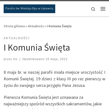
Przejdź do treści
Search
Me
Strona główna
»
Aktualności
»
I Komunia Święta
AKTUALNOŚCI
I Komunia Święta
przez
ms
|
Opublikowano
16 maja, 2022
8 maja br. w naszej parafii miała miejsce uroczystość I
Komunii Świętej. 19 dzieci z klasy III po raz pierwszy w
życiu do swojego serca przyjęło Pana Jezusa.
Pierwsza Komunia Święta jest uznawana za
najważniejszy spośród wszystkich sakramentów, jakie