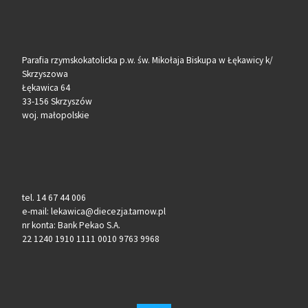
Parafia rzymskokatolicka p.w. św. Mikołaja Biskupa w Łękawicy k/
Skrzyszowa
Łękawica 64
33-156 Skrzyszów
woj. małopolskie
tel. 14 67 44 006
e-mail: lekawica@diecezja.tarnow.pl
nr konta: Bank Pekao S.A.
22 1240 1910 1111 0010 9763 9968