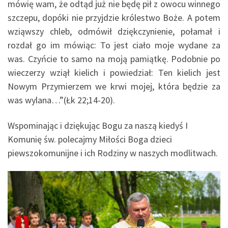
mówię wam, że odtąd już nie będę pił z owocu winnego
szczepu, dopóki nie przyjdzie królestwo Boże. A potem
wziąwszy chleb, odmówił dziękczynienie, połamał i
rozdał go im mówiąc: To jest ciało moje wydane za
was. Czyńcie to samo na moją pamiątkę. Podobnie po
wieczerzy wziął kielich i powiedział: Ten kielich jest
Nowym Przymierzem we krwi mojej, która będzie za
was wylana…”(Łk 22;14-20).
Wspominając i dziękując Bogu za naszą kiedyś I
Komunię św. polecajmy Miłości Boga dzieci
piewszokomunijne i ich Rodziny w naszych modlitwach.