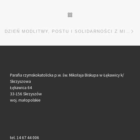
POWRÓT DO LISTY POS
Na
DZIEŃ MODLITWY, POSTU I SOLIDARNOŚCI Z MISJONARZAMI
Parafia rzymskokatolicka p.w. św. Mikołaja Biskupa w Łękawicy k/
Skrzyszowa
Łękawica 64
33-156 Skrzyszów
woj. małopolskie
tel. 14 67 44 006