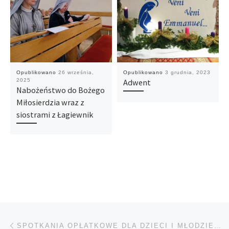
Opublikowano
26 września,
Opublikowano
3 grudnia, 2023
2025
Adwent
Nabożeństwo do Bożego
Miłosierdzia wraz z
siostrami z Łagiewnik
Nawigacja wpisu
Poprzedni wpis
SPOTKANIA OPŁATKOWE DLA DZIECI I MŁODZIEŻY