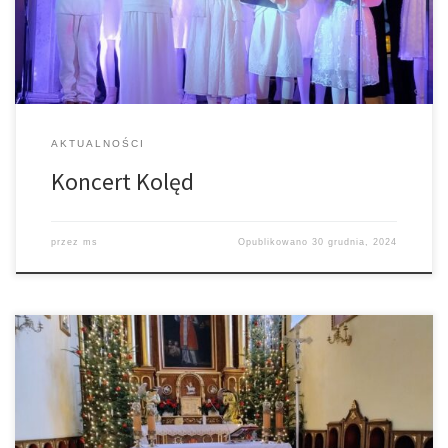
chwałę Bożą. Koncert połączono ze zbiórką na rzecz pewnej
chorej […]
AKTUALNOŚCI
Koncert Kolęd
przez
ms
Opublikowano
30 grudnia, 2024
Parafia Łękawica Parafia Trzemesna –
https://www.facebook.com/100012015166441/videos/922541826