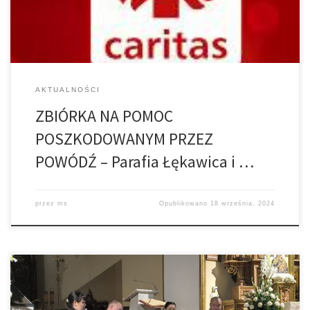
finansowe zostaną przekazane poszkodowanym za
pośrednictwem Caritas Polska. „Łączę się […]
AKTUALNOŚCI
ZBIÓRKA NA POMOC
POSZKODOWANYM PRZEZ
POWÓDŹ – Parafia Łękawica i …
przez
ms
Opublikowano
18 września, 2024
W środę 28 sierpnia w naszym kościele miał miejsce koncert