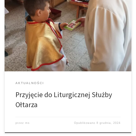
Mamy w swoim gronie kolejnego ministranta, który na Mszy Św. o
godz 9.00 został włączony oficjalnie do Liturgicznej Służby
Ołtarza. Panu Bogu niech będą dzięki.
AKTUALNOŚCI
Przyjęcie do Liturgicznej Służby
Ołtarza
przez
ms
Opublikowano
8 grudnia, 2024