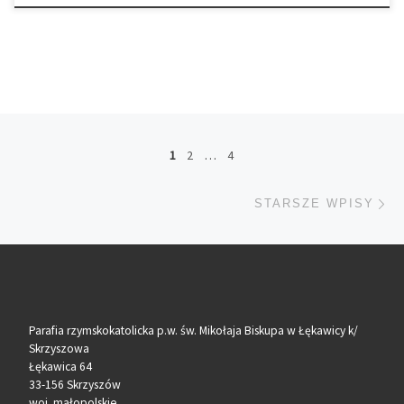
Nawigacja po wpisach
1
2
…
4
St
STARSZE WPISY
Parafia rzymskokatolicka p.w. św. Mikołaja Biskupa w Łękawicy k/
Skrzyszowa
Łękawica 64
33-156 Skrzyszów
woj. małopolskie