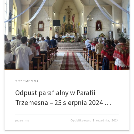
25 sierpnia br. parafia w Trzemesnej przeżywała Uroczystość
Odpustową ku czci N.M.P. Częstochowskiej. Suma odpustowej o
godz. 11.00. przewodniczył i kazanie wygłosił O. Maksymilian
Wójtowicz ze Zgromadzenia Księży Michalitów. Po Mszy Św. miła
miejsce tradycyjnie procesja Eucharystyczna. Bóg zapłać
wszystkim parafianom i gościom za piękne przeżycie i
przygotowanie Odpustu Parafialnego. […]
TRZEMESNA
Odpust parafialny w Parafii
Trzemesna – 25 sierpnia 2024 …
przez
ms
Opublikowano
1 września, 2024