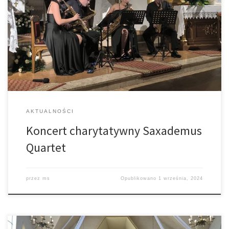
charytatywny Saxademus Quartet na rzecz Miłoszka, którego
głównym pomysłodawcom i organizatorem była nasza parafianka
Wiktoria Kawik. Dzięki Wam udało się zebrać imponującą kwotę
4500 zł na pomoc dla chłopca w walce z rzadką chorobą
Dziękujemy parafianom raz jeszcze za […]
AKTUALNOŚCI
Koncert charytatywny Saxademus
Quartet
przez
ms
Opublikowano
1 września, 2024