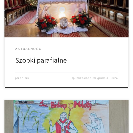
687577/
AKTUALNOŚCI
Szopki parafialne
przez
ms
Opublikowano
30 grudnia, 2024
Mieliśmy trudne zadanie, ponieważ otrzymaliśmy 42 wspaniałe
prace. Konkurs podzieliliśmy na kategorie zwycięzców, a także
przyznaliśmy wyróżnienia. KATEGORIA DZIECI STARSZE: 1 MIEJSCE