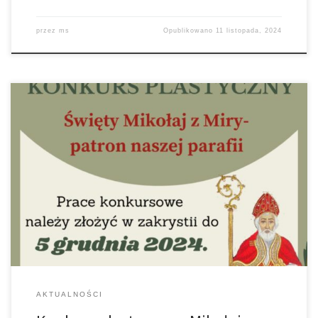
przez
ms
Opublikowano
11 listopada, 2024
Rada Parafialna z Parafii pw. św. Mikołaja Bpa w Łękawicy
serdecznie zaprasza wszystkie dzieci i młodzież do udziału w
konkursie plastycznym! Tematem jest nasz patron- Mikołaj z Miry,
znany z dobroci i pomocy potrzebującym. Rada Parafialna liczy na
Waszą kreatywność oraz dobre poznanie naszego patrona.
Komisja konkursowa wybierze 10 najlepszych […]
AKTUALNOŚCI