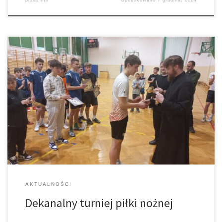
przez
ms
Opublikowano
7 grudnia, 2024
Gratulujemy ministrantom i lektorom udziału w Turnieju
dekanalnym piłki nożnej, a w sposób szczególny lektorom
młodszym i lektorom starszym, którzy w swoich kategoriach zajęli I
– miejsca i będą reprezentować nasz dekanat w rozgrywkach na
kolejnym szczeblu.
AKTUALNOŚCI
Dekanalny turniej piłki nożnej