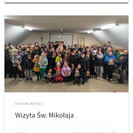
Parafialne spotkanie ze św. Mikołajem dla dzieci i młodzieży z
LSO, z DSM-u., Scholki i Grupy Apostolskiej. Dziękujemy Mikołajowi
za piękne prezenty.
AKTUALNOŚCI
Wizyta Św. Mikołaja