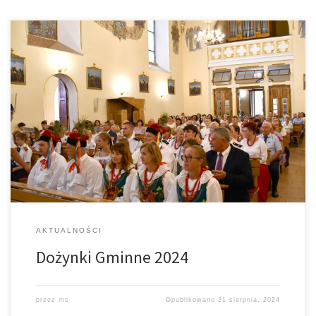
XXVIII Dożynki Gminne odbyły się w dniach 17-18 sierpnia 2024 r. w
sołectwie Łękawica. Niedzielne uroczystości rozpoczęły się Mszą
św. w kościele pw. św. Mikołaja Biskupa, po której nastąpiło
uroczyste otwarcie dożynek na placu przy szkole podstawowej.
Po przywitaniu gości i przekazaniu chleba gospodarzowi gminy
wójtowi Marcinowi Kiwiorowi, zaprezentowano starostów. […]
AKTUALNOŚCI
Dożynki Gminne 2024
przez
ms
Opublikowano
21 sierpnia, 2024