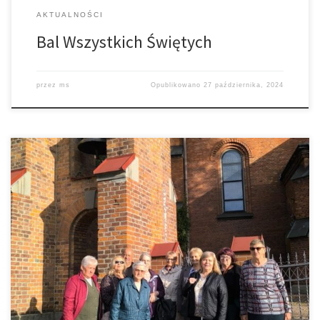
AKTUALNOŚCI
Bal Wszystkich Świętych
przez
ms
Opublikowano
27 października, 2024
W sobotę 28 września w Lipnicy Murowanej miało miejsce
diecezjalne spotkanie parafialnych grup Apostolstwa Pomocy
Duszom Czyścowym. W wydarzeniu brało udział 560 osób z 30 W
sobotę w Lipnicy Murowanej miało miejsce diecezjalne spotkanie
parafialnych grup Apostolstwa Pomocy Duszom Czyścowym. W
wydarzeniu brało udział 560 osób z 30 parafii naszej […]