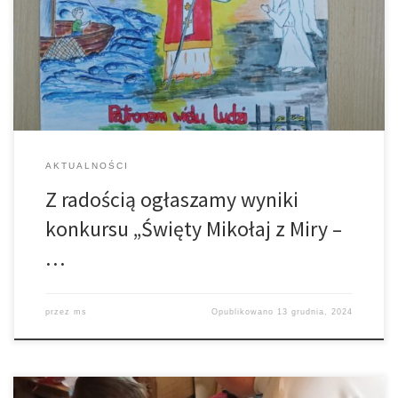
– Anna Budzik 2 MIEJSCE- Zosia Budzik 3 MIEJSCE- Franciszek
Wzorek KATEGORIA DZIECI MŁODSZE: 1 MIEJSCE- Bartosz
Masłowski 2 MIEJSCE- Olga Handzel 3 MIEJSCE- Marysia Okaz
KATEGORIA DZIECI […]
AKTUALNOŚCI
Z radością ogłaszamy wyniki
konkursu „Święty Mikołaj z Miry –
…
przez
ms
Opublikowano
13 grudnia, 2024