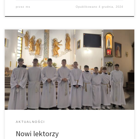
przez
ms
Opublikowano
4 grudnia, 2024
W sobotę 9 listopada na Mszy św. o godz. 9.00 w parafii Bł. Karoliny
w Tarnowie 9 chłopców z naszej parafii po kilku tygodniowym
kursie przygotowawczym zostało pobłogosławionych i
włączonych do grona Lektorów, którzy w czasie liturgii będą
czytać Słowo Boże. Serdeczne gratulacje dla chłopców i ich
rodziców.
AKTUALNOŚCI
Nowi lektorzy