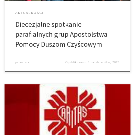
AKTUALNOŚCI
Diecezjalne spotkanie
parafialnych grup Apostolstwa
Pomocy Duszom Czyścowym
przez
ms
Opublikowano
5 października, 2024
W związku z dramatyczną powodzią, która dotknęła południowo
– zachodnią część Polski, Przewodniczący Konferencji Episkopatu
Polski zaapelował o zorganizowanie w najbliższą niedzielę 22
września 2024 roku, po każdej Mszy Świętej, w każdej diecezji
zbiórki pieniężnej na pomoc poszkodowanym. Zebrane środki