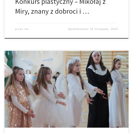
Konkurs plastyczny – Mikołaj z
Miry, znany z dobroci i …
przez
ms
Opublikowano
10 listopada, 2024
Serdecznie dziękujemy za tak liczny udział dzieci i rodziców w
tegorocznym Balu Wszystkich Świętych. Dzięki Wam, po raz kolejny
osiągnęliśmy sukces w Łękawicy, ciesząc się wspaniałą zabawą.
Szczególne gratulacje dla dzieci za ich taniec i wiedzę o siostrze
Faustynie. Bal przybliżył uczestnikom postaci świętych i
błogosławionych, z którymi warto się […]