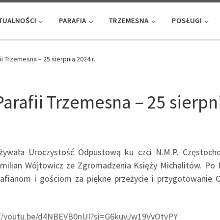
TUALNOŚCI
PARAFIA
TRZEMESNA
POSŁUGI
i Trzemesna – 25 sierpnia 2024 r.
arafii Trzemesna – 25 sierpni
zeżywała Uroczystość Odpustową ku czci N.M.P. Częstoc
milian Wójtowicz ze Zgromadzenia Księży Michalitów. Po 
afianom i gościom za piękne przeżycie i przygotowanie 
://youtu.be/d4NBEVB0nUI?si=G6kuvJw19VyOtvPY