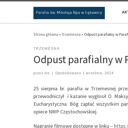
Przejdź do treści
AK
Strona główna
»
Trzemesna
»
Odpust parafialny w Parafi
TRZEMESNA
Odpust parafialny w P
przez
ms
|
Opublikowano
1 września, 2024
25 sierpnia br. parafia w Trzemesnej pr
przewodniczył i kazanie wygłosił O. Maksy
Eucharystyczna. Bóg zapłać wszystkim par
opiece NMP Częstochowskiej.
Nagranie filmowe dostępne w linku –
https