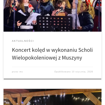
m.in. wychowankowie naszego Ks. Proboszcza z czasów, kiedy
pełnił funkcję katechety w tamtejszym kościele. Dziękujemy za
wspaniały występ.
AKTUALNOŚCI
Koncert kolęd w wykonaniu Scholi
Wielopokoleniowej z Muszyny
przez
ms
Opublikowano
10 stycznia, 2026