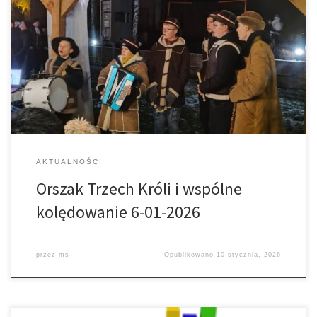
Po Mszy św. o godz. 15. uczestnicy liturgii i ci, który przed godz. 16
przyszli specjalnie na orszak, wyszli z parafialnej świątyni i przy
gromko śpiewanej kolędzie okrążyli kościół i udali się na plac
integracyjny pod chmurką koło plebanii, gdzie odbyło się
parafialne kolędowanie. W słowie przed orszakiem Ks. proboszcz
[…]
AKTUALNOŚCI
Orszak Trzech Króli i wspólne
kolędowanie 6-01-2026
przez
ms
Opublikowano
10 stycznia, 2026