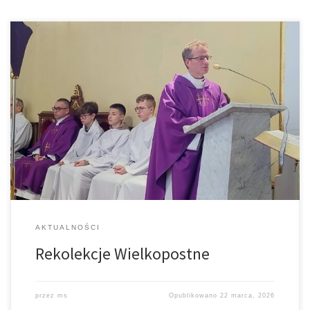
Dzisiaj rozpoczęliśmy nasze Rekolekcje Wielkopostne. Bardzo
serdecznie witamy w naszej parafii Rekolekcjonistę – Ks. dra
Mateusza Wójcika z Sądu Diecezjalnego w Tarnowie i dziękujemy
już teraz za podjęcie tej posługi w naszej parafii. Nauki w dni
powszednie będą głoszone w czasie Mszy o godz. 9.00 i 18.00.
Zakończymy je w […]
AKTUALNOŚCI
Rekolekcje Wielkopostne
przez
ms
Opublikowano
22 marca, 2026