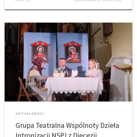
przez
ms
Opublikowano
22 marca, 2026
20 marca br. w naszym kościele gościła Grupa Teatralna Wspólnoty
Dzieła Intronizacji NSPJ z Diecezji Rzeszowskiej, która wystawiła
piękny spektakl o Przesłaniu Jezusa do Służebnicy Bożej Rozalii
Celakówny. Przesłanie to związane jest z dziełem intronizacji
Najświętszego Serca Pana Jezusa. Rozalia urodziła się w 1901 r., a
jej życie było w […]
AKTUALNOŚCI
Grupa Teatralna Wspólnoty Dzieła
Intronizacji NSPJ z Diecezji