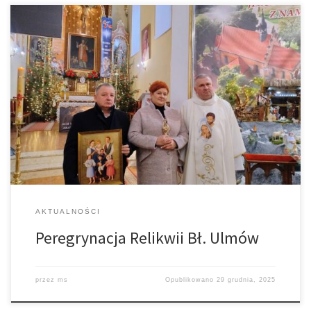
Pierwsza niedziela po świętach to Niedziela Świętej Rodziny z
Nazaretu. Modlimy się za rodziny naszej parafii, aby były Bogiem
silne. Dziś rozpoczyna się Peregrynacja Relikwii Bł. Ulmów po
domach naszej parafii. Peregrynację rozpoczynamy od początku
Łękawicy. Z relikwiami będzie wędrował także obraz Ulmów i
modlitewniki do wykorzystania. Prosimy, aby sąsiedzi […]
AKTUALNOŚCI
Peregrynacja Relikwii Bł. Ulmów
przez
ms
Opublikowano
29 grudnia, 2025