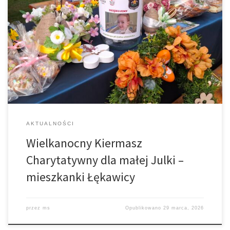
29 marca – w niedzielę Palmową, odbył się kiermasz charytatywny
zorganizowany przez Koło Gospodyń Wiejskich CZERWONE
KORALE w Łękawicy oraz Ochotniczą Straż Pożarną na rzecz
naszej małej mieszkanki Julki Olszówki. Julka spędziła 9 tygodni w
śpiączce. Wciąż nie wiadomo, co dokładnie doprowadziło do tak
złego stanu dziewczynki, ale lekarze zdiagnozowali […]
AKTUALNOŚCI
Wielkanocny Kiermasz
Charytatywny dla małej Julki –
mieszkanki Łękawicy
przez
ms
Opublikowano
29 marca, 2026