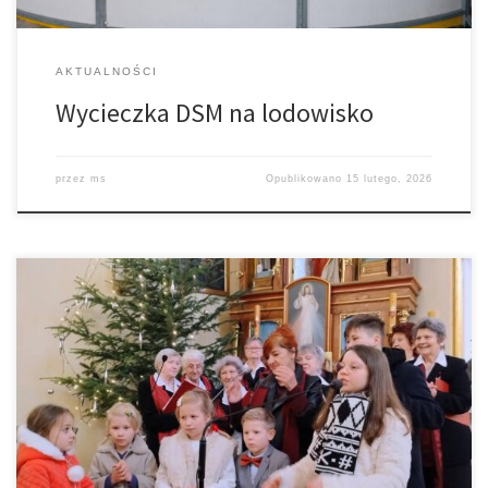
AKTUALNOŚCI
Wycieczka DSM na lodowisko
przez
ms
Opublikowano
15 lutego, 2026
Dzisiaj na Mszy św. o godz. 11.00, gościliśmy osoby z
Tarnowskiego Okręgu Duszpasterstwa Osób Niewidomych i
Niedowidzących z zespołem muzycznym Legato, którzy uświetnili
liturgię śpiewem kolęd. Dzisiejsza wizyta to tradycyjne
noworoczne spotkanie opłatkowe duszpasterstwa w naszej
parafii, którego Ks. Hubert jest diecezjalnym duszpasterzem.