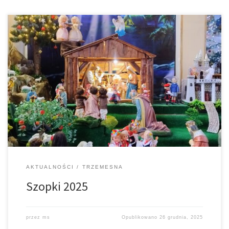
Szopka w Łękawicy Ruchoma szopka w Trzemesnej
AKTUALNOŚCI
TRZEMESNA
Szopki 2025
przez
ms
Opublikowano
26 grudnia, 2025