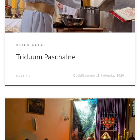
AKTUALNOŚCI
Triduum Paschalne
przez
ms
Opublikowano
11 kwietnia, 2026
Parafia Łękawica Parafia Trzemesna