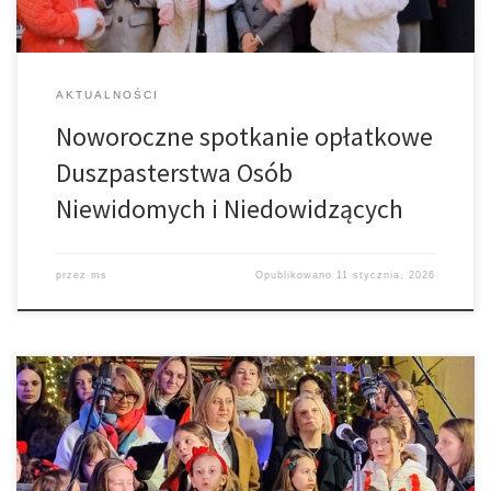
AKTUALNOŚCI
Noworoczne spotkanie opłatkowe
Duszpasterstwa Osób
Niewidomych i Niedowidzących
przez
ms
Opublikowano
11 stycznia, 2026
9 stycznia w Naszej Świątyni gościła Schola Wielopokoleniowa z
Muszyny, która wykonała piękny koncert kolęd i pastorałek. To