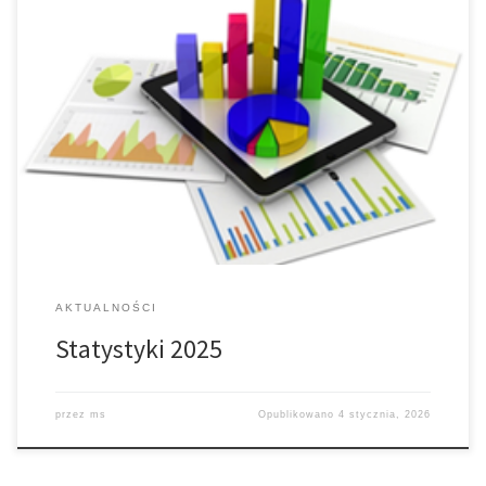
Łękawica • W kończącym się roku Sakrament Chrztu przyjęło: 22
dzieci: (12 dziewczynek i 10 chłopców) – (w tamtym roku 17), • Po
raz pierwszy do swojego serca mogło przyjąć Jezusa, wcześniej
skorzystawszy z Sakramentu Pokuty: 16 dzieci z klas trzecich: (9
dziewczynek i 7 chłopców) – (w tamtym roku […]
AKTUALNOŚCI
Statystyki 2025
przez
ms
Opublikowano
4 stycznia, 2026