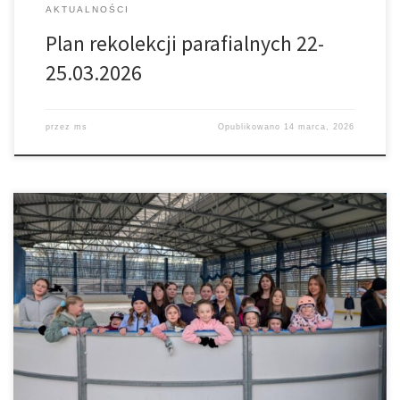
AKTUALNOŚCI
Plan rekolekcji parafialnych 22-
25.03.2026
przez
ms
Opublikowano
14 marca, 2026
W piątek 13 lutego w ramach wypoczynku seryjnego odbyła się
wycieczka Dziewczęcej Służby Maryjnej na lodowisko w Tarnowie.
Była świetna zabawa i super pogoda. Cieszymy się bardzo, że
mamy możliwość tworzyć takie wspomnienia ,dziękujemy
wszystkim uczestnikom za miłą atmosferę