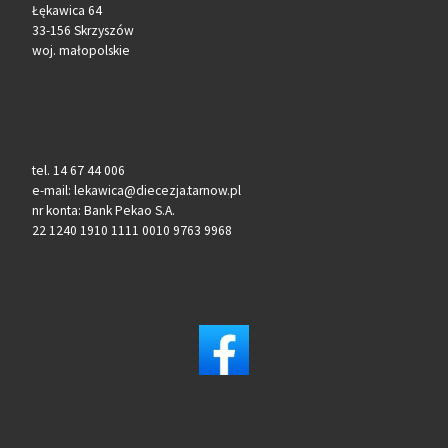
Łękawica 64
33-156 Skrzyszów
woj. małopolskie
tel. 14 67 44 006
e-mail: lekawica@diecezja.tarnow.pl
nr konta: Bank Pekao S.A.
22 1240 1910 1111 0010 9763 9968