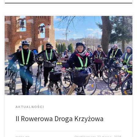
I Rowerowa Droga Krzyżowa już za nami. W tym roku w
wydarzeniu brało udział ok. 125 uczestników. Podczas postoju w
naszej parafii uczestnicy rozważali stację 9 oraz 10 Drogi
Krzyżowej – trzeci upadek Pana Jezusa i jego obnażenie z szat.
Dziękujemy serdecznie Kołu Gospodyń Wiejskich Czerwone
Korale oraz OSP Łękawica […]
AKTUALNOŚCI
II Rowerowa Droga Krzyżowa