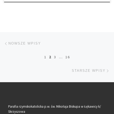
Nawigacja po wpisach
Nowsze wpisy
NOWSZE WPISY
1
2
3
…
16
St
STARSZE WPISY
Parafia rzymskokatolicka p.w. św. Mikołaja Biskupa w Łękawicy k/
Skrzyszowa