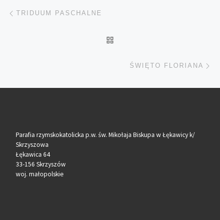
Nawigacja wpisu
Poprzedni wpis
TRIDUUM PASCHALNE
POWRÓT DO LISTY POS
Na
ŚWIĘTO FLORIANA
Parafia rzymskokatolicka p.w. św. Mikołaja Biskupa w Łękawicy k/
Skrzyszowa
Łękawica 64
33-156 Skrzyszów
woj. małopolskie