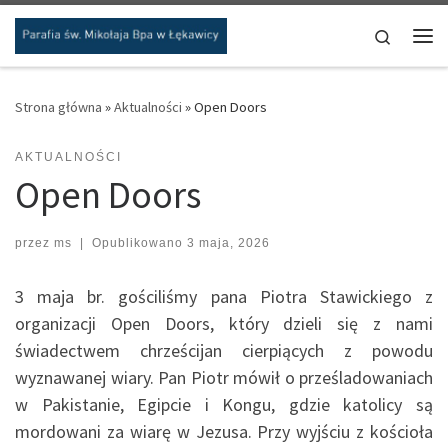
Przejdź do treści
Search
Me
Strona główna
»
Aktualności
»
Open Doors
AKTUALNOŚCI
Open Doors
przez
ms
|
Opublikowano
3 maja, 2026
3 maja br. gościliśmy pana Piotra Stawickiego z
organizacji Open Doors, który dzieli się z nami
świadectwem chrześcijan cierpiących z powodu
wyznawanej wiary. Pan Piotr mówił o prześladowaniach
w Pakistanie, Egipcie i Kongu, gdzie katolicy są
mordowani za wiarę w Jezusa. Przy wyjściu z kościoła