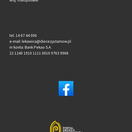
woj. małopolskie
tel. 14 67 44 006
e-mail: lekawica@diecezja.tarnow.pl
nr konta: Bank Pekao S.A.
22 1240 1910 1111 0010 9763 9968