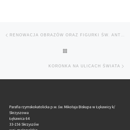
Nawigacja wpisu
Poprzedni wpis
RENOWACJA OBRAZÓW ORAZ FIGURKI ŚW. ANTONIEGO
POWRÓT DO LISTY POS
Na
KORONKA NA ULICACH ŚWIATA
Parafia rzymskokatolicka p.w. św. Mikołaja Biskupa w Łękawicy k/
Skrzyszowa
Łękawica 64
33-156 Skrzyszów