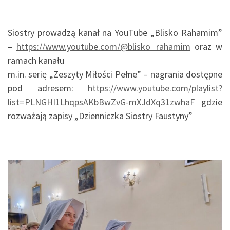
Siostry prowadzą kanał na YouTube „Blisko Rahamim”
–
https://www.youtube.com/@blisko_rahamim
oraz w
ramach kanału
m.in. serię „Zeszyty Miłości Pełne” – nagrania dostępne
pod adresem:
https://www.youtube.com/playlist?
list=PLNGHI1LhqpsAKbBwZvG-mXJdXq31zwhaF
gdzie
rozważają zapisy „Dzienniczka Siostry Faustyny”