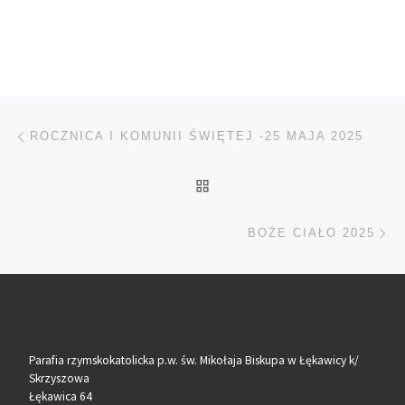
Nawigacja wpisu
Poprzedni wpis
ROCZNICA I KOMUNII ŚWIĘTEJ -25 MAJA 2025
POWRÓT DO LISTY POS
Na
BOŻE CIAŁO 2025
Parafia rzymskokatolicka p.w. św. Mikołaja Biskupa w Łękawicy k/
Skrzyszowa
Łękawica 64