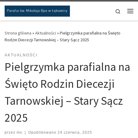
Przejdź do treści
Search
Me
Strona główna
»
Aktualności
»
Pielgrzymka parafialna na Święto
Rodzin Diecezji Tarnowskiej – Stary Sącz 2025
AKTUALNOŚCI
Pielgrzymka parafialna na
Święto Rodzin Diecezji
Tarnowskiej – Stary Sącz
2025
przez
ms
|
Opublikowano
24 czerwca, 2025