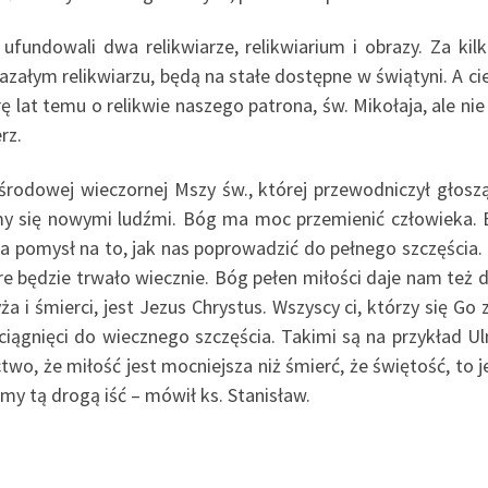
zy ufundowali dwa relikwiarze, relikwiarium i obrazy. Za ki
kazałym relikwiarzu, będą na stałe dostępne w świątyni. A ci
rę lat temu o relikwie naszego patrona, św. Mikołaja, ale n
rz.
środowej wieczornej Mszy św., której przewodniczył głosząc
emy się nowymi ludźmi. Bóg ma moc przemienić człowieka
ma pomysł na to, jak nas poprowadzić do pełnego szczęścia. 
óre będzie trwało wiecznie. Bóg pełen miłości daje nam też d
ża i śmierci, jest Jezus Chrystus. Wszyscy ci, którzy się Go 
 pociągnięci do wiecznego szczęścia. Takimi są na przykład 
ctwo, że miłość jest mocniejsza niż śmierć, że świętość, to 
my tą drogą iść – mówił ks. Stanisław.