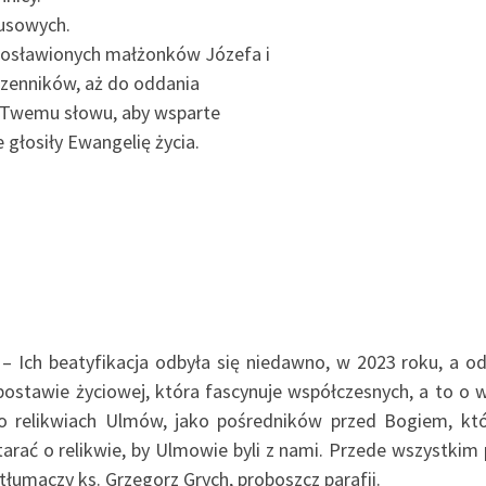
tusowych.
gosławionych małżonków Józefa i
czenników, aż do oddania
ci Twemu słowu, aby wsparte
 głosiły Ewangelię życia.
 – Ich beatyfikacja odbyła się niedawno, w 2023 roku, a od 
postawie życiowej, która fascynuje współczesnych, a to o wz
 o relikwiach Ulmów, jako pośredników przed Bogiem, któr
arać o relikwie, by Ulmowie byli z nami. Przede wszystkim 
tłumaczy ks. Grzegorz Grych, proboszcz parafii.