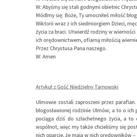
W: Abyśmy się stali godnymi obietnic Chrys
Módlmy się: Boże, Ty umocniłeś miłość bło
Wiktorii wraz z ich siedmiorgiem Dzieci, mę
życia za braci. Utwierdź rodziny w wiernoś
ich orędownictwem, ofiarną miłością wiernie
Przez Chrystusa Pana naszego.
W: Amen
Artykuł z Gość Niedzielny Tarnowski
Ulmowie zostali zaproszeni przez parafian.
błogosławionej rodzinie Ulmów; a to o ich 
pociąga dziś do szlachetnego życia, a to
wspólnot, więc my także chcieliśmy się post
nich oparcie, że mają w nich orędowników – 