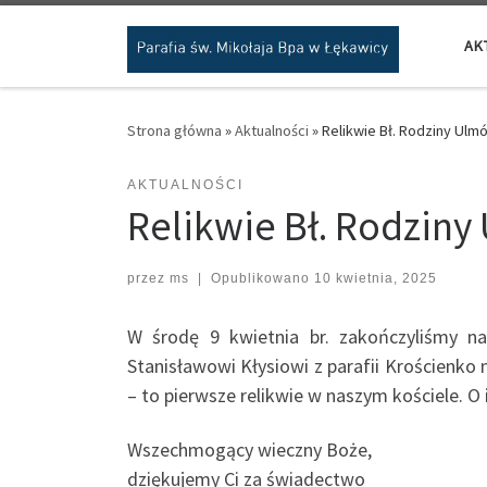
Przejdź do treści
AK
Strona główna
»
Aktualności
»
Relikwie Bł. Rodziny Ulm
AKTUALNOŚCI
Relikwie Bł. Rodzin
przez
ms
|
Opublikowano
10 kwietnia, 2025
W środę 9 kwietnia br. zakończyliśmy na
Stanisławowi Kłysiowi z parafii Krościenk
– to pierwsze relikwie w naszym kościele. O 
Wszechmogący wieczny Boże,
dziękujemy Ci za świadectwo