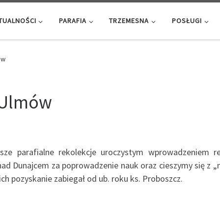
TUALNOŚCI
PARAFIA
TRZEMESNA
POSŁUGI
ów
y Ulmów
sze parafialne rekolekcje uroczystym wprowadzeniem re
o nad Dunajcem za poprowadzenie nauk oraz cieszymy się z
ich pozyskanie zabiegał od ub. roku ks. Proboszcz.