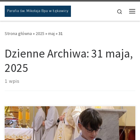
Przejdź do treści
Search
Me
Strona główna
»
2025
»
maj
»
31
Dzienne Archiwa:
31 maja,
2025
1 wpis