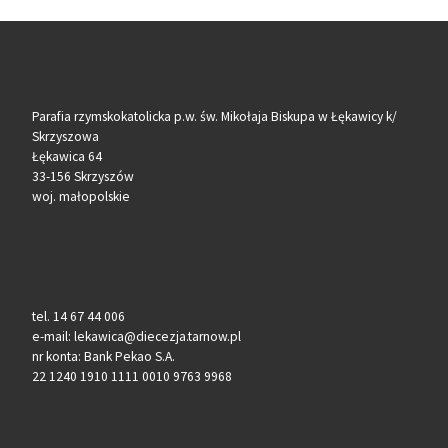
Parafia rzymskokatolicka p.w. św. Mikołaja Biskupa w Łękawicy k/
Skrzyszowa
Łękawica 64
33-156 Skrzyszów
woj. małopolskie
tel. 14 67 44 006
e-mail: lekawica@diecezja.tarnow.pl
nr konta: Bank Pekao S.A.
22 1240 1910 1111 0010 9763 9968