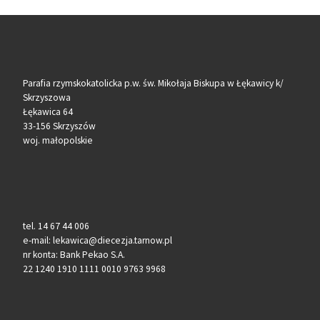
Parafia rzymskokatolicka p.w. św. Mikołaja Biskupa w Łękawicy k/
Skrzyszowa
Łękawica 64
33-156 Skrzyszów
woj. małopolskie
tel. 14 67 44 006
e-mail: lekawica@diecezja.tarnow.pl
nr konta: Bank Pekao S.A.
22 1240 1910 1111 0010 9763 9968