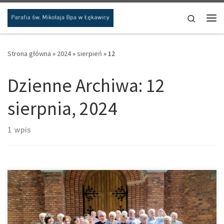
Przejdź do treści
Search
Me
Strona główna
»
2024
»
sierpień
»
12
Dzienne Archiwa:
12
sierpnia, 2024
1 wpis
Dzisiejszej Mszy Św. o godz. 11.00 przewodniczył nasz rodak Abp
Stanisław Budzik, który wraz z koleżankami i kolegami ze szkoły