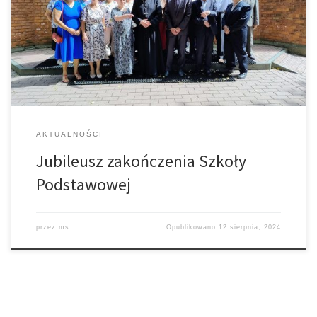
przeżywał Jubileusz zakończenia Szkoły Podstawowej. Wśród
gości pojawiło się także dwoje nauczycieli. Dla Ks. Abp to także 20-
lecie przyjęcia sakry biskupiej. Życzymy zdrowia i kolejnych tak
pięknych jubileuszy. Więcej zdjęć […]
AKTUALNOŚCI
Jubileusz zakończenia Szkoły
Podstawowej
przez
ms
Opublikowano
12 sierpnia, 2024