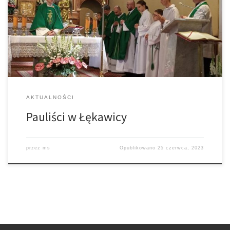
ks Józefa Łabedzia. Ks. Łabędź był naszym rodakiem i został
pierwszym polskim kapłanem Paulistą. Msza Św. została
odprawiona w intencji parafian a także zmarłego współbrata.
Ksiądz Józef Alojzy Łabędź urodził […]
AKTUALNOŚCI
Pauliści w Łękawicy
przez
ms
Opublikowano
25 czerwca, 2023