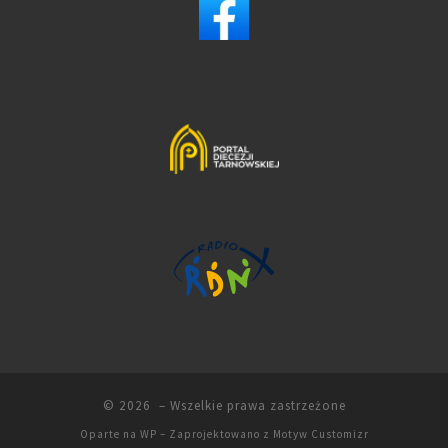
© 2026
– Wszelkie prawa zastrzeżone
Oparte na
WP
– Zaprojektowano z
Motyw Customizr