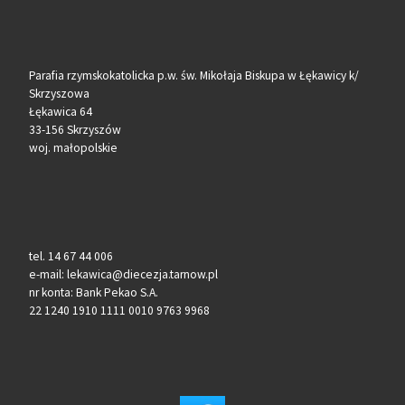
Parafia rzymskokatolicka p.w. św. Mikołaja Biskupa w Łękawicy k/
Skrzyszowa
Łękawica 64
33-156 Skrzyszów
woj. małopolskie
tel. 14 67 44 006
e-mail: lekawica@diecezja.tarnow.pl
nr konta: Bank Pekao S.A.
22 1240 1910 1111 0010 9763 9968