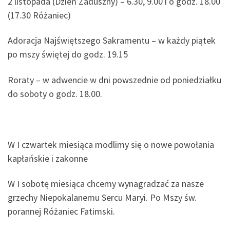
2 listopada (Dzień Zaduszny) – 6.30, 9.00 i o godz. 18.00
(17.30 Różaniec)
Adoracja Najświętszego Sakramentu – w każdy piątek
po mszy świętej do godz. 19.15
Roraty – w adwencie w dni powszednie od poniedziałku
do soboty o godz. 18.00.
W I czwartek miesiąca modlimy się o nowe powołania
kapłańskie i zakonne
W I sobotę miesiąca chcemy wynagradzać za nasze
grzechy Niepokalanemu Sercu Maryi. Po Mszy św.
porannej Różaniec Fatimski.