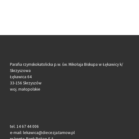
Parafia rzymskokatolicka p.w. św. Mikołaja Biskupa w Łękawicy k/
Skrzyszowa
Łękawica 64
33-156 Skrzyszów
woj. małopolskie
tel. 14 67 44 006
e-mail: lekawica@diecezja.tarnow.pl
nr konta: Bank Pekao S.A.