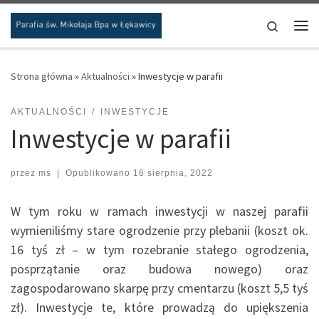
Przejdź do treści
Search
Me
Strona główna
»
Aktualności
»
Inwestycje w parafii
AKTUALNOŚCI
INWESTYCJE
Inwestycje w parafii
przez
ms
|
Opublikowano
16 sierpnia, 2022
W tym roku w ramach inwestycji w naszej parafii
wymieniliśmy stare ogrodzenie przy plebanii (koszt ok.
16 tyś zł – w tym rozebranie stałego ogrodzenia,
posprzątanie oraz budowa nowego) oraz
zagospodarowano skarpę przy cmentarzu (koszt 5,5 tyś
zł). Inwestycje te, które prowadzą do upiększenia