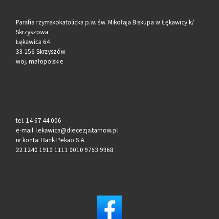
Parafia rzymskokatolicka p.w. św. Mikołaja Biskupa w Łękawicy k/
Skrzyszowa
Łękawica 64
33-156 Skrzyszów
woj. małopolskie
tel. 14 67 44 006
e-mail: lekawica@diecezja.tarnow.pl
nr konta: Bank Pekao S.A.
22 1240 1910 1111 0010 9763 9968