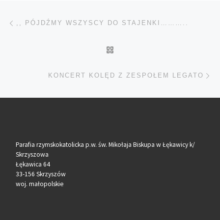
Nawigacja wpisu
Poprzedni wpis
,, PÓJDŹMY WSZYSCY DO STAJENKI………..
POWRÓT DO LISTY POS
Na
KONCERT KOLĘD Z ZESPOŁEM LEGATO
Parafia rzymskokatolicka p.w. św. Mikołaja Biskupa w Łękawicy k/
Skrzyszowa
Łękawica 64
33-156 Skrzyszów
woj. małopolskie