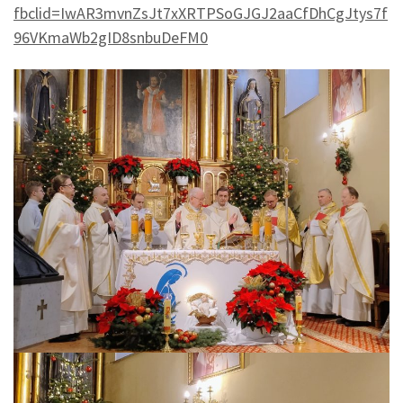
fbclid=IwAR3mvnZsJt7xXRTPSoGJGJ2aaCfDhCgJtys7f
96VKmaWb2gID8snbuDeFM0