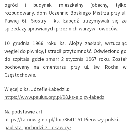
ogród i budynek mieszkalny (obecny, tylko
rozbudowany, dom Uczennic Boskiego Mistrza przy ul.
Pawiej 6). Siostry i ks. Łabędź utrzymywali się ze
sprzedaży uprawianych przez nich warzyw i owoców.
10 grudnia 1966 roku ks. Alojzy zasłabł, wrzucając
węgiel do piwnicy, i stracił przytomność. Odwieziono go
do szpitala gdzie zmarł 2 stycznia 1967 roku. Został
pochowany na cmentarzu przy ul. św. Rocha w
Częstochowie.
Więcej o ks. Józefie Łabędziu:
https://www.paulus.org.pl/98,ks-alojzy-labedz
Na podstawie art:
https://tarnow.gosc.pl/doc/8641151.Pierwszy-polski-
paulista-pochodzi-z-Lekawicy?