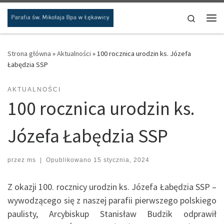
Przejdź do treści
Search
Me
Strona główna
»
Aktualności
»
100 rocznica urodzin ks. Józefa
Łabędzia SSP
AKTUALNOŚCI
100 rocznica urodzin ks.
Józefa Łabędzia SSP
przez
ms
|
Opublikowano
15 stycznia, 2024
Z okazji 100. rocznicy urodzin ks. Józefa Łabędzia SSP –
wywodzącego się z naszej parafii pierwszego polskiego
paulisty, Arcybiskup Stanisław Budzik odprawił